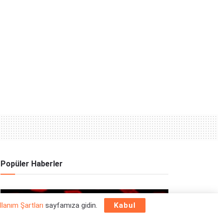
Popüler Haberler
OYUN HABERLERI
llanım Şartları
sayfamıza gidin.
Kabul