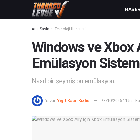
HABE
Ana Sayfa
Teknoloji Haberleri
Windows ve Xbox A
Emülasyon Sistemi G
Nasıl bir şeymiş bu emülasyon...
Yazar:
Yiğit Kaan Kızlıer
23/10/2025 11:55
Ka