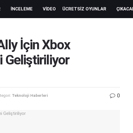
R
İNCELEME
VIDEO
ÜCRETSIZ OYUNLAR
ÇIKACA
lly İçin Xbox
eliştiriliyor
0
tegori:
Teknoloji Haberleri