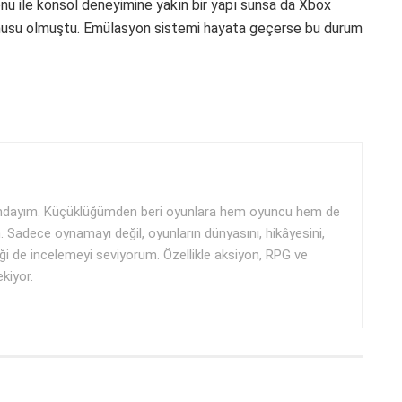
u ile konsol deneyimine yakın bir yapı sunsa da Xbox
konusu olmuştu. Emülasyon sistemi hayata geçerse bu durum
aşındayım. Küçüklüğümden beri oyunlara hem oyuncu hem de
m. Sadece oynamayı değil, oyunların dünyasını, hikâyesini,
ği de incelemeyi seviyorum. Özellikle aksiyon, RPG ve
ekiyor.