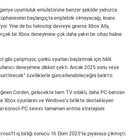
geriye uyumluluk emülatörüne benzer şekilde yalnızca
üphanesinin başlangıçta erişilebilir olmayacağı, lisans
yor. Yine de bu teknoloji devreye girerse Xbox Ally,
rçek bir Xbox deneyimine çok daha yakın bir cihaz haline
l gibi çalışmıyor, çünkü oyunları başlatmak için hâlâ
ullanıcı deneyimine dikkat çekti. Ancak 2025 sonu veya
settirecek” özelliklerle güncellenebileceğini belirtti.
değinen Corden, gelecekte hem TV odaklı, daha PC-benzeri
iyle Xbox oyunlarını ve Windows’u birlikte destekleyen
un konsol-PC sınırını tamamen eritme stratejisini
rosoft iş birliği sonucu 16 Ekim 2025’te piyasaya çıkmıştı.