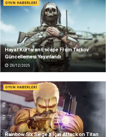
OYUN HABERLERI
Hayat Kurtaran Escape From Tarkov
Güncellemesi Yayınlandı
26/12/2025
OYUN HABERLERI
Rainbow Six Siege X İçin Attack on Titan