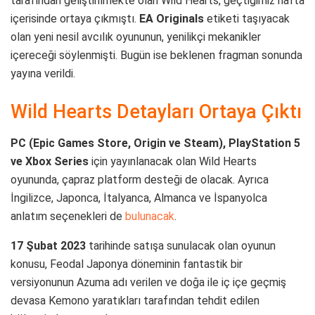
tarafından geliştirilmekte olan Wild Hearts, geçtiğimiz hafta
içerisinde ortaya çıkmıştı.
EA Originals
etiketi taşıyacak
olan yeni nesil avcılık oyununun, yenilikçi mekanikler
içereceği söylenmişti. Bugün ise beklenen fragman sonunda
yayına verildi.
Wild Hearts Detayları Ortaya Çıktı
PC (Epic Games Store, Origin ve Steam), PlayStation 5
ve Xbox Series
için yayınlanacak olan Wild Hearts
oyununda, çapraz platform desteği de olacak. Ayrıca
İngilizce, Japonca, İtalyanca, Almanca ve İspanyolca
anlatım seçenekleri de
bulunacak
.
17 Şubat 2023
tarihinde satışa sunulacak olan oyunun
konusu, Feodal Japonya döneminin fantastik bir
versiyonunun Azuma adı verilen ve doğa ile iç içe geçmiş
devasa Kemono yaratıkları tarafından tehdit edilen