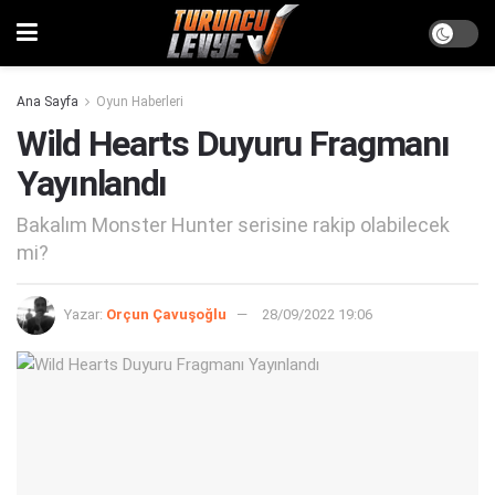
Ana Sayfa
Oyun Haberleri
Wild Hearts Duyuru Fragmanı
Yayınlandı
Bakalım Monster Hunter serisine rakip olabilecek
mi?
Yazar:
Orçun Çavuşoğlu
28/09/2022 19:06