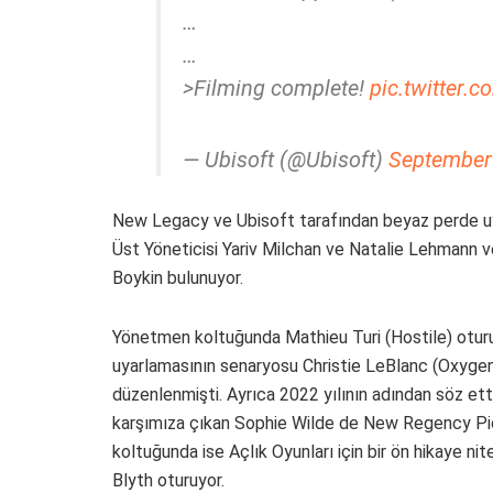
…
…
>Filming complete!
pic.twitter
— Ubisoft (@Ubisoft)
September
New Legacy ve Ubisoft tarafından beyaz perde 
Üst Yöneticisi Yariv Milchan ve Natalie Lehmann v
Boykin bulunuyor.
Yönetmen koltuğunda Mathieu Turi (Hostile) oturu
uyarlamasının senaryosu Christie LeBlanc (Oxygen)
düzenlenmişti. Ayrıca 2022 yılının adından söz ett
karşımıza çıkan Sophie Wilde de New Regency Pic
koltuğunda ise Açlık Oyunları için bir ön hikaye nit
Blyth oturuyor.