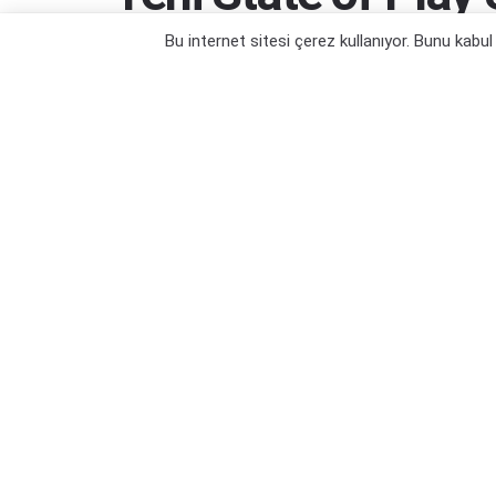
Sonunda Gerçekleş
Bu internet sitesi çerez kullanıyor. Bunu kabu
Jeff Grubb'dan al haberi...
Yazar:
Orçun Çavuşoğlu
13/09/2024 15:49
Kategori:
Oyun Haberleri
,
PS4 Oyun Haberleri
,
PS5 Oyun