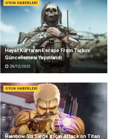
OYUN HABERLERI
Hayat Kurtaran Escape From Tarkov
Güncellemesi Yayınlandı
26/12/2025
OYUN HABERLERI
Rainbow Six Siege X İçin Attack on Titan