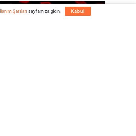
OYUN HABERLERI
llanım Şartları
sayfamıza gidin.
Kabul
Epic Games Store Yılbaşı Ücretsiz Oyun
Programı 2025: 26 Aralık
26/12/2025
OYUN HABERLERI