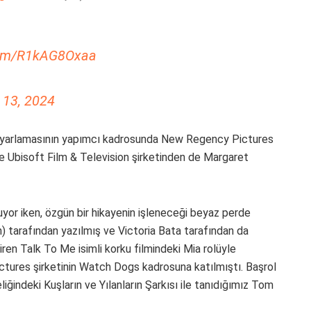
.com/R1kAG8Oxaa
 13, 2024
uyarlamasının yapımcı kadrosunda New Regency Pictures
e Ubisoft Film & Television şirketinden de Margaret
yor iken, özgün bir hikayenin işleneceği beyaz perde
 tarafından yazılmış ve Victoria Bata tarafından da
iren Talk To Me isimli korku filmindeki Mia rolüyle
tures şirketinin Watch Dogs kadrosuna katılmıştı. Başrol
eliğindeki Kuşların ve Yılanların Şarkısı ile tanıdığımız Tom