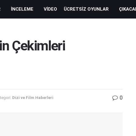
R
İNCELEME
VIDEO
ÜCRETSIZ OYUNLAR
ÇIKACA
in Çekimleri
0
tegori:
Dizi ve Film Haberleri