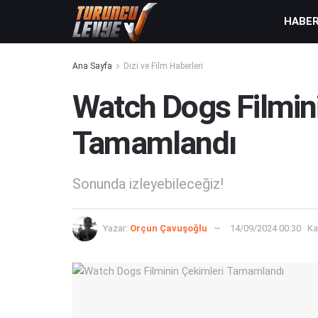
HABE
Ana Sayfa
Dizi ve Film Haberleri
Watch Dogs Filmin
Tamamlandı
Sonunda izleyebileceğiz!
Yazar:
Orçun Çavuşoğlu
14/09/2024 00:30
Ka