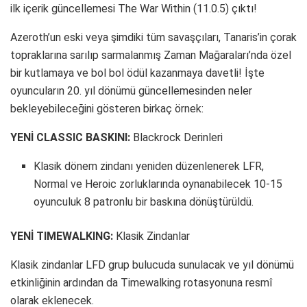
ilk içerik güncellemesi The War Within (11.0.5) çıktı!
Azeroth’un eski veya şimdiki tüm savaşçıları, Tanaris’in çorak
topraklarına sarılıp sarmalanmış Zaman Mağaraları’nda özel
bir kutlamaya ve bol bol ödül kazanmaya davetli! İşte
oyuncuların 20. yıl dönümü güncellemesinden neler
bekleyebileceğini gösteren birkaç örnek:
YENİ CLASSIC BASKINI:
Blackrock Derinleri
Klasik dönem zindanı yeniden düzenlenerek LFR,
Normal ve Heroic zorluklarında oynanabilecek 10-15
oyunculuk 8 patronlu bir baskına dönüştürüldü.
YENİ TIMEWALKING:
Klasik Zindanlar
Klasik zindanlar LFD grup bulucuda sunulacak ve yıl dönümü
etkinliğinin ardından da Timewalking rotasyonuna resmî
olarak eklenecek.