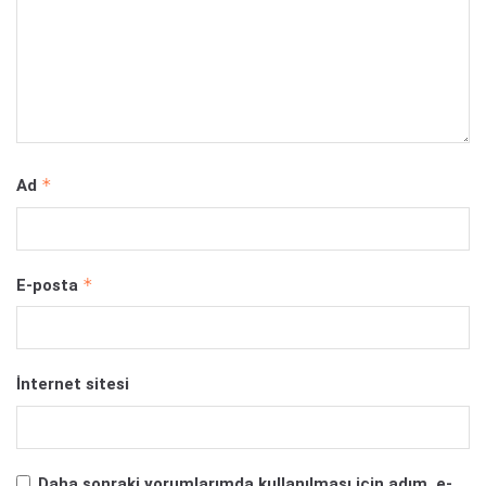
*
Ad
*
E-posta
İnternet sitesi
Daha sonraki yorumlarımda kullanılması için adım, e-