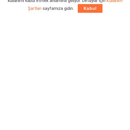
kullanımı kabul etmek anlamına geliyor. Detaylar için
Kullanım
Şartları
sayfamıza gidin.
Kabul
Rebellion tarafından yapılan yeni duyuru ile
Sniper Elite:
Resistance çıkış tarihi
ortaya çıktı. Özel Harekat Subayı
Harry Hawker ile maceramız, Ocak ayında başlayacak.
İlginizi Çekebilir:
Metal Slug Tactics Geliyor! İşte Çıkış