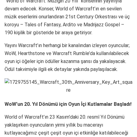
“World of Warcraft: Müziğin 20 Yılı” konserinin yayınıyla
devam edecek. Konser, World of Warcraft’ın en sevilen
müzik eserlerini onurlandıran 21st Century Orkestrası ve üç
koroyu – Tales of Fantasy, Ardito ve Madrijazz Gospel –
190 kişilik bir gösteride bir araya getiriyor.
Yayını Warcraft’ın herhangi bir kanalından izleyen oyuncular;
WoW, Hearthstone ve Warcraft Rumble’da kullanılabilecek
oyun içi öğeler için ödüller kazanma şansı da yakalayacak.
Ödül takvimiyle ilgili ek detaylar yakında paylaşılacak.
WoW’un 20. Yıl Dönümü için Oyun İçi Kutlamalar Başladı!
World of Warcraft’ın 23 Kasım’daki 20. resmî Yıl Dönümü
yaklaşırken oyuncuların yirmi yıllık bu macerayı
kutlayacağımız çeşit çeşit oyun içi etkinliğe katılabileceği