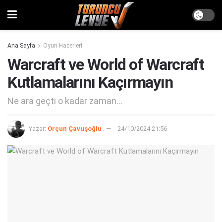
Ana Sayfa
Oyun Haberleri
Warcraft ve World of Warcraft
Kutlamalarını Kaçırmayın
Ne ara geçti o kadar zaman...
Yazar:
Orçun Çavuşoğlu
24/10/2024 21:56