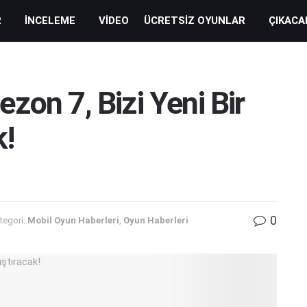
R
İNCELEME
VIDEO
ÜCRETSIZ OYUNLAR
ÇIKACA
zon 7, Bizi Yeni Bir
k!
0
tegori:
Mobil Oyun Haberleri
,
Oyun Haberleri