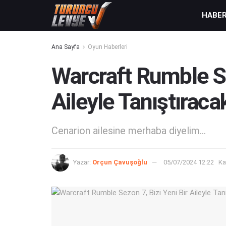
HABE
Ana Sayfa
Oyun Haberleri
Warcraft Rumble Se
Aileyle Tanıştıraca
Cenarion ailesine merhaba diyelim...
Yazar:
Orçun Çavuşoğlu
05/07/2024 12:22
Ka