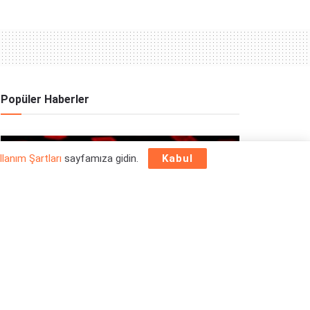
Popüler Haberler
OYUN HABERLERI
llanım Şartları
sayfamıza gidin.
Kabul
Epic Games Store Yılbaşı Ücretsiz Oyun
Programı 2025: 26 Aralık
26/12/2025