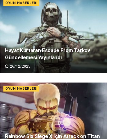
OYUN HABERLERI
Hayat Kurtaran Escape From Tarkov
Güncellemesi Yayınlandı
26/12/2025
OYUN HABERLERI
Rainbow Six Siege X İçin Attack on Titan