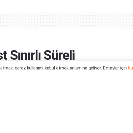
Sınırlı Süreli
iyor
l etmek, çerez kullanımı kabul etmek anlamına geliyor. Detaylar için
Ku
0
Haberleri
,
PS5 Oyun Haberleri
,
Xbox One Oyun