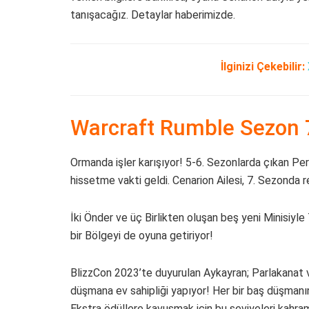
tanışacağız. Detaylar haberimizde.
İlginizi Çekebilir:
Warcraft Rumble Sezon 7
Ormanda işler karışıyor! 5-6. Sezonlarda çıkan Peri
hissetme vakti geldi. Cenarion Ailesi, 7. Sezonda 
İki Önder ve üç Birlikten oluşan beş yeni Minisiyle
bir Bölgeyi de oyuna getiriyor!
BlizzCon 2023’te duyurulan Aykayran; Parlakanat v
düşmana ev sahipliği yapıyor! Her bir baş düşmanın
Ekstra ödüllere kavuşmak için bu seviyeleri kahr