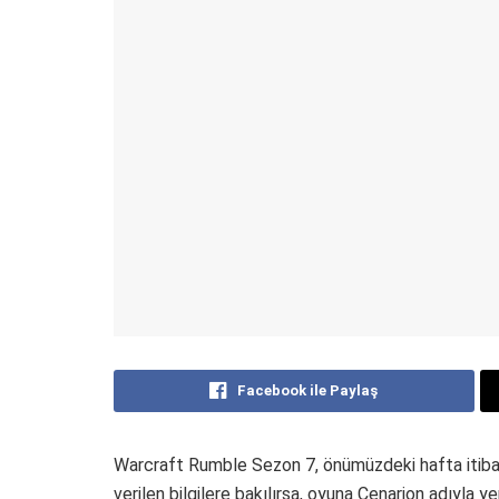
Facebook ile Paylaş
Warcraft Rumble Sezon 7, önümüzdeki hafta itibar
verilen bilgilere bakılırsa, oyuna Cenarion adıyla ye