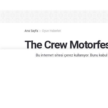
Alternative:
Ana Sayfa
Oyun Haberleri
The Crew Motorfest 
Ücretsiz Oynanabil
Bu internet sitesi çerez kullanıyor. Bunu kabu
O'ahu yolcusu kalmasın!
Yazar:
Orçun Çavuşoğlu
05/07/2024 11:22
Kategori:
Oyun Haberleri
,
PC Oyun Haberleri
,
PS4 Oyun 
Haberleri
,
Xbox Series X Oyun Haberleri