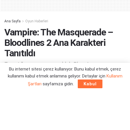
Ana Sayfa
Oyun Haberleri
Vampire: The Masquerade –
Bloodlines 2 Ana Karakteri
Tanıtıldı
Tanıştığımıza memnun olduk, Phyre!
Bu internet sitesi çerez kullanıyor. Bunu kabul etmek, çerez
kullanımı kabul etmek anlamına geliyor. Detaylar için
Kullanım
Yazar:
Orçun Çavuşoğlu
01/11/2023 14:32
Şartları
sayfamıza gidin.
Kabul