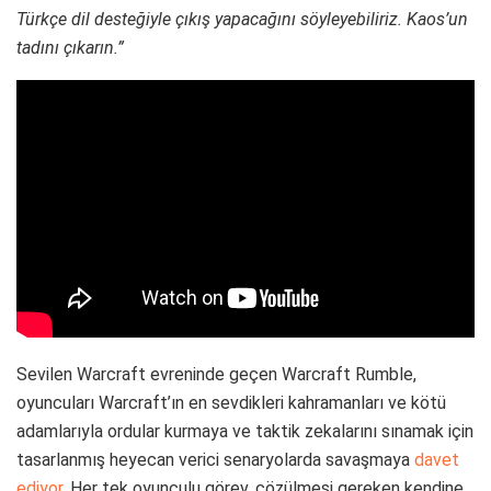
Türkçe dil desteğiyle çıkış yapacağını söyleyebiliriz. Kaos’un
tadını çıkarın.”
Sevilen Warcraft evreninde geçen Warcraft Rumble,
oyuncuları Warcraft’ın en sevdikleri kahramanları ve kötü
adamlarıyla ordular kurmaya ve taktik zekalarını sınamak için
tasarlanmış heyecan verici senaryolarda savaşmaya
davet
ediyor
. Her tek oyunculu görev, çözülmesi gereken kendine