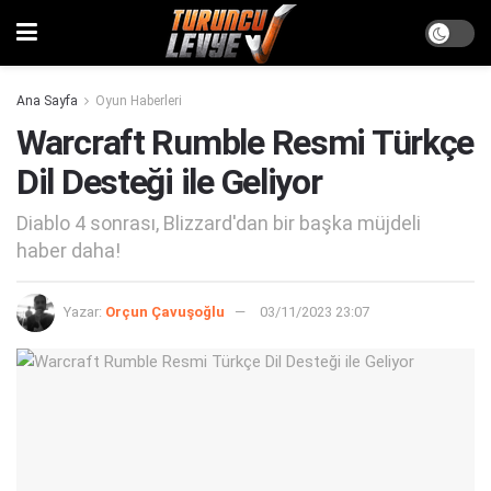
Ana Sayfa
Oyun Haberleri
Warcraft Rumble Resmi Türkçe
Dil Desteği ile Geliyor
Diablo 4 sonrası, Blizzard'dan bir başka müjdeli
haber daha!
Yazar:
Orçun Çavuşoğlu
03/11/2023 23:07