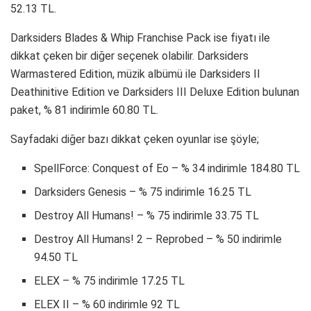
52.13 TL.
Darksiders Blades & Whip Franchise Pack ise fiyatı ile
dikkat çeken bir diğer seçenek olabilir. Darksiders
Warmastered Edition, müzik albümü ile Darksiders II
Deathinitive Edition ve Darksiders III Deluxe Edition bulunan
paket, % 81 indirimle 60.80 TL.
Sayfadaki diğer bazı dikkat çeken oyunlar ise şöyle;
SpellForce: Conquest of Eo – % 34 indirimle 184.80 TL
Darksiders Genesis – % 75 indirimle 16.25 TL
Destroy All Humans! – % 75 indirimle 33.75 TL
Destroy All Humans! 2 – Reprobed – % 50 indirimle
94.50 TL
ELEX – % 75 indirimle 17.25 TL
ELEX II – % 60 indirimle 92 TL