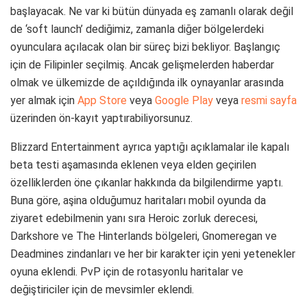
başlayacak. Ne var ki bütün dünyada eş zamanlı olarak değil
de ‘soft launch’ dediğimiz, zamanla diğer bölgelerdeki
oyunculara açılacak olan bir süreç bizi bekliyor. Başlangıç
için de Filipinler seçilmiş. Ancak gelişmelerden haberdar
olmak ve ülkemizde de açıldığında ilk oynayanlar arasında
yer almak için
App Store
veya
Google Play
veya
resmi sayfa
üzerinden ön-kayıt yaptırabiliyorsunuz.
Blizzard Entertainment ayrıca yaptığı açıklamalar ile kapalı
beta testi aşamasında eklenen veya elden geçirilen
özelliklerden öne çıkanlar hakkında da bilgilendirme yaptı.
Buna göre, aşina olduğumuz haritaları mobil oyunda da
ziyaret edebilmenin yanı sıra Heroic zorluk derecesi,
Darkshore ve The Hinterlands bölgeleri, Gnomeregan ve
Deadmines zindanları ve her bir karakter için yeni yetenekler
oyuna eklendi. PvP için de rotasyonlu haritalar ve
değiştiriciler için de mevsimler eklendi.