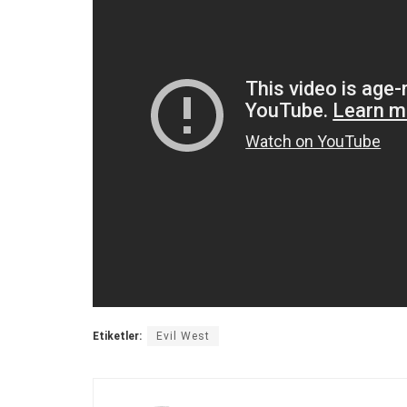
Etiketler:
Evil West