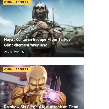
OYUN HABERLERI
Hayat Kurtaran Escape From Tarkov
Güncellemesi Yayınlandı
26/12/2025
OYUN HABERLERI
Rainbow Six Siege X İçin Attack on Titan