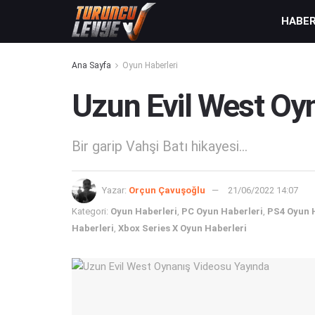
HABE
Ana Sayfa
Oyun Haberleri
Uzun Evil West Oy
Bir garip Vahşi Batı hikayesi...
Yazar:
Orçun Çavuşoğlu
21/06/2022 14:07
Kategori:
Oyun Haberleri
,
PC Oyun Haberleri
,
PS4 Oyun 
Haberleri
,
Xbox Series X Oyun Haberleri