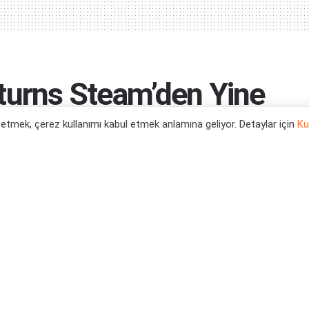
turns Steam’den Yine
l etmek, çerez kullanımı kabul etmek anlamına geliyor. Detaylar için
Ku
0
tegori:
Oyun Haberleri
,
PC Oyun Haberleri