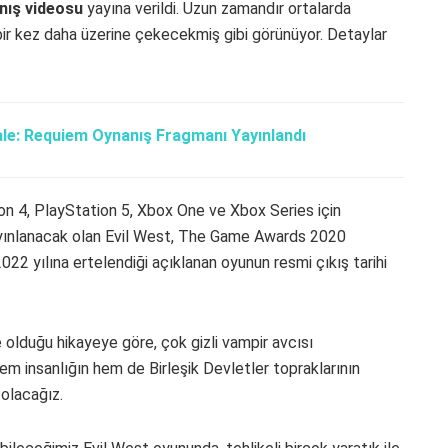
nış videosu
yayına verildi. Uzun zamandır ortalarda
bir kez daha üzerine çekecekmiş gibi görünüyor. Detaylar
ale: Requiem Oynanış Fragmanı Yayınlandı
on 4, PlayStation 5, Xbox One ve Xbox Series için
ayınlanacak olan Evil West, The Game Awards 2020
022 yılına ertelendiği açıklanan oyunun resmi çıkış tarihi
e olduğu hikayeye göre, çok gizli vampir avcısı
 hem insanlığın hem de Birleşik Devletler topraklarının
olacağız.