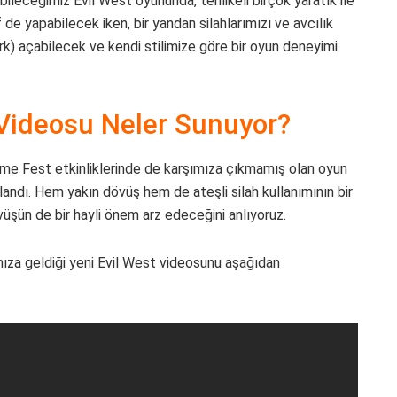
ileceğimiz Evil West oyununda, tehlikeli birçok yaratık ile
de yapabilecek iken, bir yandan silahlarımızı ve avcılık
erk) açabilecek ve kendi stilimize göre bir oyun deneyimi
Videosu Neler Sunuyor?
e Fest etkinliklerinde de karşımıza çıkmamış olan oyun
nlandı. Hem yakın dövüş hem de ateşli silah kullanımının bir
üşün de bir hayli önem arz edeceğini anlıyoruz.
mıza geldiği yeni Evil West videosunu aşağıdan