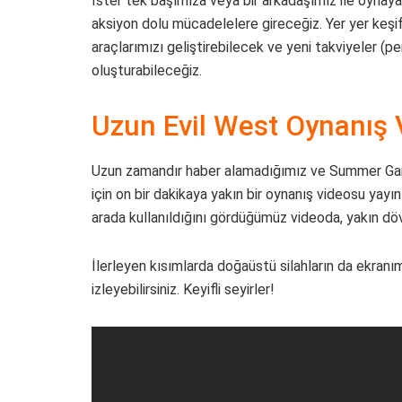
İster tek başımıza veya bir arkadaşımız ile oynayab
aksiyon dolu mücadelelere gireceğiz. Yer yer keşif 
araçlarımızı geliştirebilecek ve yeni takviyeler (p
oluşturabileceğiz.
Uzun Evil West Oynanış 
Uzun zamandır haber alamadığımız ve Summer Gam
için on bir dakikaya yakın bir oynanış videosu yayı
arada kullanıldığını gördüğümüz videoda, yakın döv
İlerleyen kısımlarda doğaüstü silahların da ekranı
izleyebilirsiniz. Keyifli seyirler!