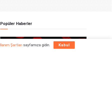
Popüler Haberler
OYUN HABERLERI
llanım Şartları
sayfamıza gidin.
Kabul
Epic Games Store Yılbaşı Ücretsiz Oyun
Programı 2025: 26 Aralık
26/12/2025
OYUN HABERLERI