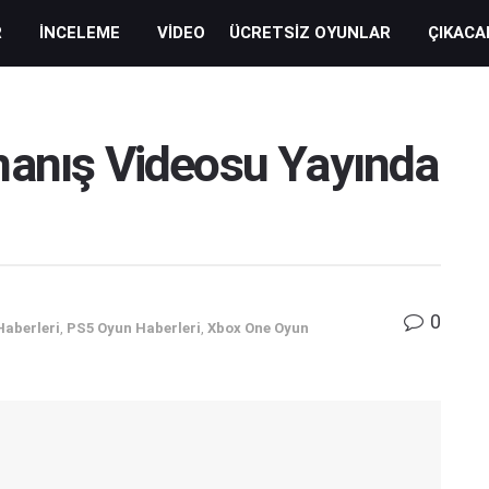
R
İNCELEME
VIDEO
ÜCRETSIZ OYUNLAR
ÇIKACA
nanış Videosu Yayında
0
Haberleri
,
PS5 Oyun Haberleri
,
Xbox One Oyun