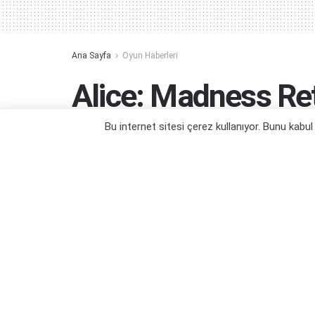
Ana Sayfa
Oyun Haberleri
Alice: Madness Re
Kaldırıldı (Güncel)
Bu internet sitesi çerez kullanıyor. Bunu kabu
Bkz. Kim Vurduya Gitmek...
Yazar:
Orçun Çavuşoğlu
21/06/2022 13:30
Ka