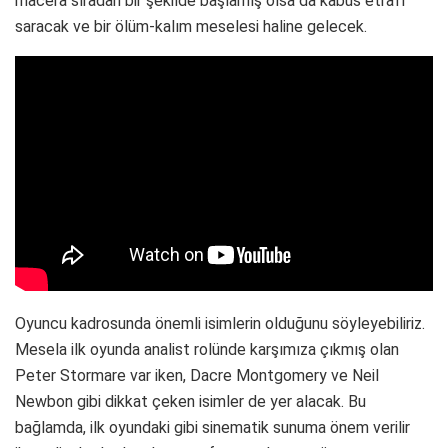
macera sıradan bir şekilde başlamış olsa da kabus etrafı
saracak ve bir ölüm-kalım meselesi haline gelecek.
Oyuncu kadrosunda önemli isimlerin olduğunu söyleyebiliriz.
Mesela ilk oyunda analist rolünde karşımıza çıkmış olan
Peter Stormare var iken, Dacre Montgomery ve Neil
Newbon gibi dikkat çeken isimler de yer alacak. Bu
bağlamda, ilk oyundaki gibi sinematik sunuma önem verilir