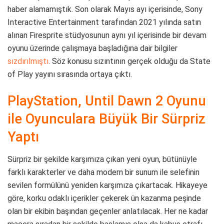
haber alamamıştık. Son olarak Mayıs ayı içerisinde, Sony
Interactive Entertainment tarafından 2021 yılında satın
alınan Firesprite stüdyosunun aynı yıl içerisinde bir devam
oyunu üzerinde çalışmaya başladığına dair bilgiler
sızdırılmıştı
. Söz konusu sızıntının gerçek olduğu da State
of Play yayını sırasında ortaya çıktı.
PlayStation, Until Dawn 2 Oyunu
ile Oyunculara Büyük Bir Sürpriz
Yaptı
Sürpriz bir şekilde karşımıza çıkan yeni oyun, bütünüyle
farklı karakterler ve daha modern bir sunum ile selefinin
sevilen formülünü yeniden karşımıza çıkartacak. Hikayeye
göre, korku odaklı içerikler çekerek ün kazanma peşinde
olan bir ekibin başından geçenler anlatılacak. Her ne kadar