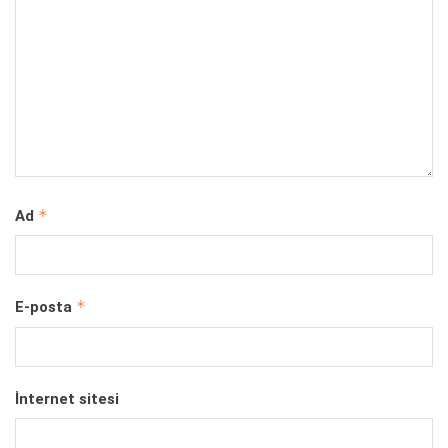
*
Ad
*
E-posta
İnternet sitesi