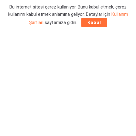
Bu internet sitesi çerez kullanıyor. Bunu kabul etmek, çerez
Yazar:
Orçun Çavuşoğlu
03/06/2026 02:31
kullanımı kabul etmek anlamına geliyor. Detaylar için
Kullanım
Şartları
sayfamıza gidin.
Kabul
Uzun zamandır görmeyi beklediğimiz
Marvel’s Wolverine
oynanışı
, beklediğimize değdi diyebiliriz.
State of Play
yayını sırasında gösterilen bir görev, beklentileri fazlasıyla