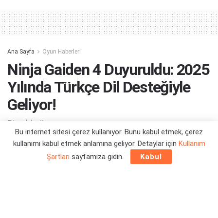
Alternative:
Ana Sayfa
Oyun Haberleri
Ninja Gaiden 4 Duyuruldu: 2025
Yılında Türkçe Dil Desteğiyle
Geliyor!
Bir yılda üç oyun...
Bu internet sitesi çerez kullanıyor. Bunu kabul etmek, çerez
kullanımı kabul etmek anlamına geliyor. Detaylar için
Kullanım
Yazar:
Orçun Çavuşoğlu
29/01/2025 17:26
Şartları
sayfamıza gidin.
Kabul