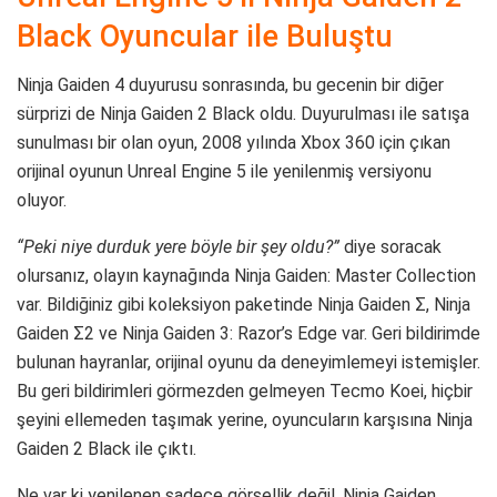
Black Oyuncular ile Buluştu
Ninja Gaiden 4 duyurusu sonrasında, bu gecenin bir diğer
sürprizi de Ninja Gaiden 2 Black oldu. Duyurulması ile satışa
sunulması bir olan oyun, 2008 yılında Xbox 360 için çıkan
orijinal oyunun Unreal Engine 5 ile yenilenmiş versiyonu
oluyor.
“Peki niye durduk yere böyle bir şey oldu?”
diye soracak
olursanız, olayın kaynağında Ninja Gaiden: Master Collection
var. Bildiğiniz gibi koleksiyon paketinde Ninja Gaiden Σ, Ninja
Gaiden Σ2 ve Ninja Gaiden 3: Razor’s Edge var. Geri bildirimde
bulunan hayranlar, orijinal oyunu da deneyimlemeyi istemişler.
Bu geri bildirimleri görmezden gelmeyen Tecmo Koei, hiçbir
şeyini ellemeden taşımak yerine, oyuncuların karşısına Ninja
Gaiden 2 Black ile çıktı.
Ne var ki yenilenen sadece görsellik değil. Ninja Gaiden