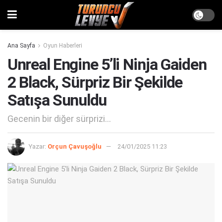
Ana Sayfa
Oyun Haberleri
Unreal Engine 5’li Ninja Gaiden
2 Black, Sürpriz Bir Şekilde
Satışa Sunuldu
Gecenin bir diğer sürprizi...
Yazar:
Orçun Çavuşoğlu
24/01/2025 11:23