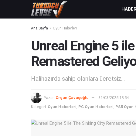
HABE
Ana Sayfa
Oyun Haberleri
Unreal Engine 5 ile
Remastered Geliyo
Halihazırda sahip olanlara ücretsiz...
Yazar:
Orçun Çavuşoğlu
31/03/2025 18:54
Kategori:
Oyun Haberleri
,
PC Oyun Haberleri
,
PS5 Oyun 