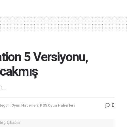
ation 5 Versiyonu,
acakmış
...
0
tegori:
Oyun Haberleri
,
PS5 Oyun Haberleri