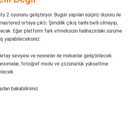
ity 2 oyununu geliştiriyor. Bugün yapılan sürpriz duyuru ile
mastered ortaya çıktı. Şimdilik çıkış tarihi belli olmayıp,
lacak. Eğer platform fark etmeksizin halihazırdaki sürüme
ş yapabileceksiniz.
k detay seviyesi ve nesneler ile mekanlar geliştirilecek.
ş yansımalar, fotoğraf modu ve çözünürlük yükseltme
elecek.
dan bakabilirsiniz.