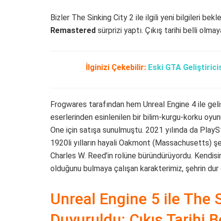
Bizler The Sinking City 2 ile ilgili yeni bilgileri be
Remastered
sürprizi yaptı. Çıkış tarihi belli olm
İlginizi Çekebilir:
Eski GTA Geliştiric
Frogwares tarafından hem Unreal Engine 4 ile geliş
eserlerinden esinlenilen bir bilim-kurgu-korku oyu
One için satışa sunulmuştu. 2021 yılında da PlaySta
1920li yılların hayali Oakmont (Massachusetts) şe
Charles W. Reed’in rolüne büründürüyordu. Kendisi
olduğunu bulmaya çalışan karakterimiz, şehrin dur d
Unreal Engine 5 ile The
Duyuruldu: Çıkış Tarihi Be