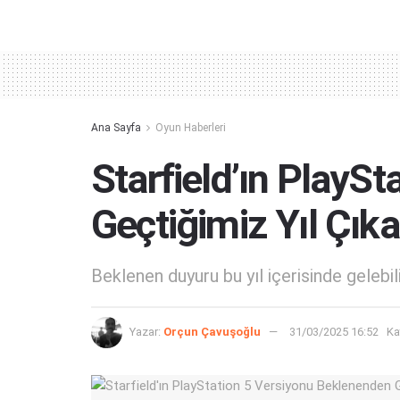
Alternative:
Ana Sayfa
Oyun Haberleri
Starfield’ın PlaySt
Geçtiğimiz Yıl Çık
Beklenen duyuru bu yıl içerisinde gelebilir
Yazar:
Orçun Çavuşoğlu
31/03/2025 16:52
Ka