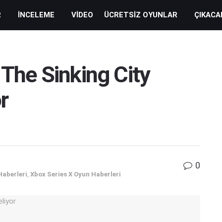
R
İNCELEME
VIDEO
ÜCRETSIZ OYUNLAR
ÇIKACA
 The Sinking City
r
0
Haberleri
,
Xbox Series X Oyun Haberleri