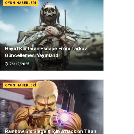
OYUN HABERLERI
Hayat Kurtaran Escape From Tarkov
Güncellemesi Yayınlandı
26/12/2025
OYUN HABERLERI
Rainbow Six Siege X İçin Attack on Titan