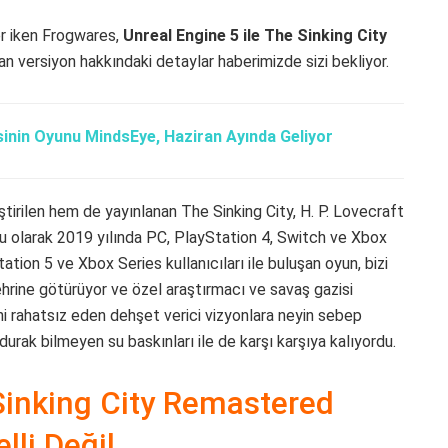
kler iken Frogwares,
Unreal Engine 5 ile The Sinking City
ayan versiyon hakkındaki detaylar haberimizde sizi bekliyor.
isinin Oyunu MindsEye, Haziran Ayında Geliyor
tirilen hem de yayınlanan The Sinking City, H. P. Lovecraft
nu olarak 2019 yılında PC, PlayStation 4, Switch ve Xbox
tion 5 ve Xbox Series kullanıcıları ile buluşan oyun, bizi
hrine götürüyor ve özel araştırmacı ve savaş gazisi
ni rahatsız eden dehşet verici vizyonlara neyin sebep
urak bilmeyen su baskınları ile de karşı karşıya kalıyordu.
 Sinking City Remastered
lli Değil