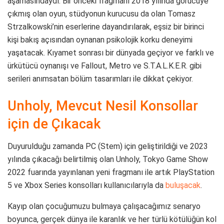
aşamasındaydı. Bir önceki fragmanı 2018 yılında görücüye
çıkmış olan oyun, stüdyonun kurucusu da olan Tomasz
Strzalkowski’nin eserlerine dayandırılarak, eşsiz bir birinci
kişi bakış açısından oynanan psikolojik korku deneyimi
yaşatacak. Kıyamet sonrası bir dünyada geçiyor ve farklı ve
ürkütücü oynanışı ve Fallout, Metro ve S.T.A.L.K.E.R. gibi
serileri anımsatan bölüm tasarımları ile dikkat çekiyor.
Unholy, Mevcut Nesil Konsollar
için de Çıkacak
Duyurulduğu zamanda PC (Stem) için geliştirildiği ve 2023
yılında çıkacağı belirtilmiş olan Unholy, Tokyo Game Show
2022 fuarında yayınlanan yeni fragmanı ile artık PlayStation
5 ve Xbox Series konsolları kullanıcılarıyla da
buluşacak
.
Kayıp olan çocuğumuzu bulmaya çalışacağımız senaryo
boyunca, gerçek dünya ile karanlık ve her türlü kötülüğün kol