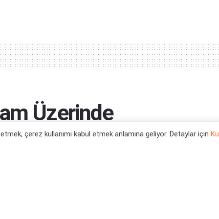
eam Üzerinde
l etmek, çerez kullanımı kabul etmek anlamına geliyor. Detaylar için
Ku
uluşacak.
0
yun Haberleri