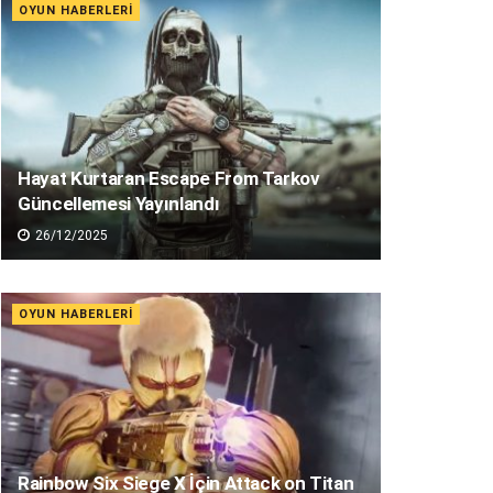
OYUN HABERLERI
Hayat Kurtaran Escape From Tarkov
Güncellemesi Yayınlandı
26/12/2025
OYUN HABERLERI
Rainbow Six Siege X İçin Attack on Titan