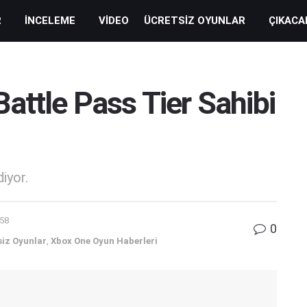
R
İNCELEME
VIDEO
ÜCRETSIZ OYUNLAR
ÇIKACA
attle Pass Tier Sahibi
iyor.
:58
0
siz Oyunlar
,
Xbox One Oyun Haberleri