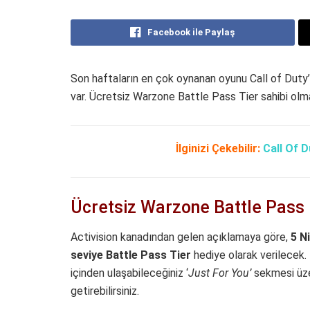
Facebook ile Paylaş
Son haftaların en çok oynanan oyunu Call of Duty’n
var. Ücretsiz Warzone Battle Pass Tier sahibi olmak 
İlginizi Çekebilir:
Call Of D
Ücretsiz Warzone Battle Pass
Activision kanadından gelen açıklamaya göre,
5 N
seviye Battle Pass Tier
hediye olarak verilecek. 
içinden ulaşabileceğiniz ‘
Just For You’
sekmesi üze
getirebilirsiniz.