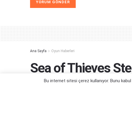
Alternative:
Ana Sayfa
Oyun Haberleri
Sea of Thieves St
Yayınlanacak
Bu internet sitesi çerez kullanıyor. Bunu kabu
Sea of Thieves Steam ile oyuncularla b
Yazar:
Berke Çam
03/04/2020 14:51
Kategori:
Oyun Haberleri
,
PC Oyun Haberleri
,
Xbox One O