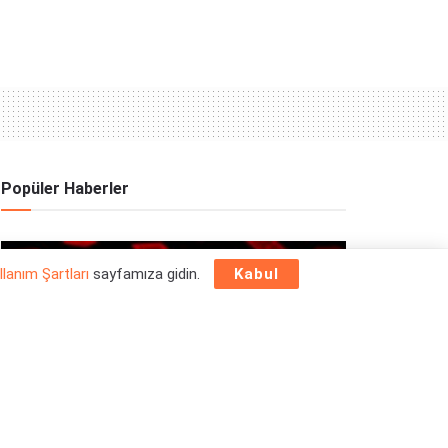
Popüler Haberler
OYUN HABERLERI
llanım Şartları
sayfamıza gidin.
Kabul
Epic Games Store Yılbaşı Ücretsiz Oyun
Programı 2025: 26 Aralık