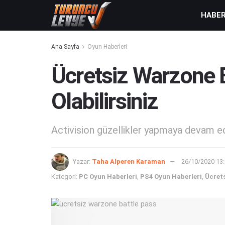
HABE
Ana Sayfa
Oyun Haberleri
Ücretsiz Warzone B
Olabilirsiniz
Activision güzellikler yapmaya devam ed
Yazar:
Taha Alperen Karaman
26/10/2020 13
Kategori:
PC Oyun Haberleri
,
PS4 Oyun Haberleri
,
Ücret