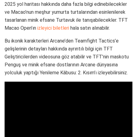
2025 yol haritası hakkında daha fazla bilgi edinebilecekler
ve Macao’nun meşhur yumurta turtalarından esinlenilerek
tasarlanan minik efsane Turtavuk ile tanışabilecekler. TFT
Macao Open’ın
izleyici biletleri
hala satın alınabilir.
Bu ikonik karakterleri Arcane’den Teamfight Tactics’e
gelişlerinin detayları hakkında ayrıntılı bilgi için TFT
Geliştiricilerden videosuna göz atabilir ve TFT’nin maskotu
Penguş ve minik efsane dostlarının Arcane dünyasına
yolculuk yaptığı Yenileme Kâbusu: 2. Kısım’ı izleyebilirsiniz.