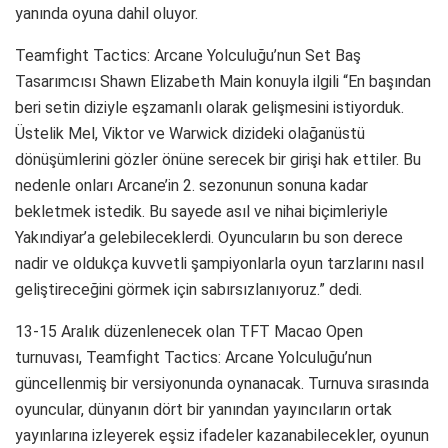
yanında oyuna dahil oluyor.
Teamfight Tactics: Arcane Yolculuğu’nun Set Baş
Tasarımcısı Shawn Elizabeth Main konuyla ilgili “En başından
beri setin diziyle eşzamanlı olarak gelişmesini istiyorduk.
Üstelik Mel, Viktor ve Warwick dizideki olağanüstü
dönüşümlerini gözler önüne serecek bir girişi hak ettiler. Bu
nedenle onları Arcane’in 2. sezonunun sonuna kadar
bekletmek istedik. Bu sayede asıl ve nihai biçimleriyle
Yakındiyar’a gelebileceklerdi. Oyuncuların bu son derece
nadir ve oldukça kuvvetli şampiyonlarla oyun tarzlarını nasıl
geliştireceğini görmek için sabırsızlanıyoruz.” dedi.
13-15 Aralık düzenlenecek olan TFT Macao Open
turnuvası, Teamfight Tactics: Arcane Yolculuğu’nun
güncellenmiş bir versiyonunda oynanacak. Turnuva sırasında
oyuncular, dünyanın dört bir yanından yayıncıların ortak
yayınlarına izleyerek eşsiz ifadeler kazanabilecekler, oyunun