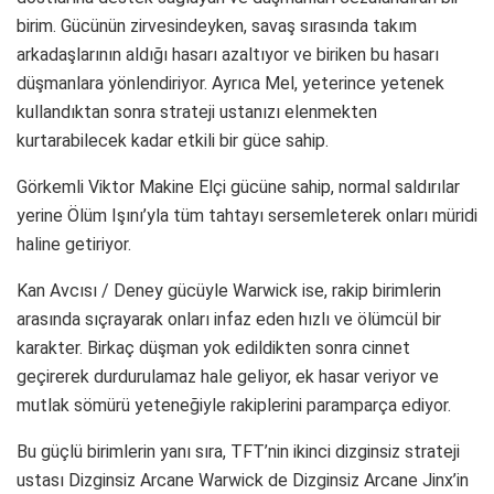
birim. Gücünün zirvesindeyken, savaş sırasında takım
arkadaşlarının aldığı hasarı azaltıyor ve biriken bu hasarı
düşmanlara yönlendiriyor. Ayrıca Mel, yeterince yetenek
kullandıktan sonra strateji ustanızı elenmekten
kurtarabilecek kadar etkili bir güce sahip.
Görkemli Viktor Makine Elçi gücüne sahip, normal saldırılar
yerine Ölüm Işını’yla tüm tahtayı sersemleterek onları müridi
haline getiriyor.
Kan Avcısı / Deney gücüyle Warwick ise, rakip birimlerin
arasında sıçrayarak onları infaz eden hızlı ve ölümcül bir
karakter. Birkaç düşman yok edildikten sonra cinnet
geçirerek durdurulamaz hale geliyor, ek hasar veriyor ve
mutlak sömürü yeteneğiyle rakiplerini paramparça ediyor.
Bu güçlü birimlerin yanı sıra, TFT’nin ikinci dizginsiz strateji
ustası Dizginsiz Arcane Warwick de Dizginsiz Arcane Jinx’in