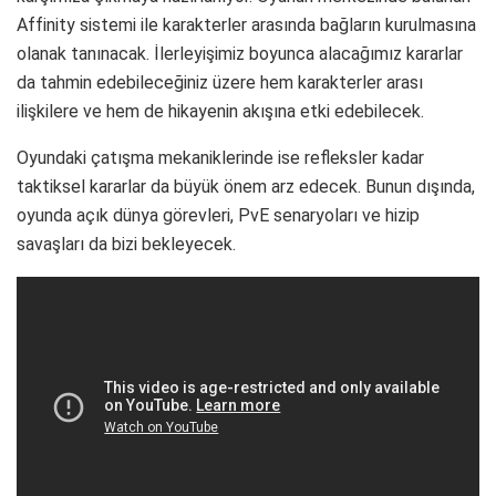
Affinity sistemi ile karakterler arasında bağların kurulmasına
olanak tanınacak. İlerleyişimiz boyunca alacağımız kararlar
da tahmin edebileceğiniz üzere hem karakterler arası
ilişkilere ve hem de hikayenin akışına etki edebilecek.
Oyundaki çatışma mekaniklerinde ise refleksler kadar
taktiksel kararlar da büyük önem arz edecek. Bunun dışında,
oyunda açık dünya görevleri, PvE senaryoları ve hizip
savaşları da bizi bekleyecek.