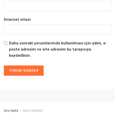
İnternet sitesi
Daha sonraki yorumlarımda kullanılması için adım, e-
posta adresim ve site adresim bu tarayıcıya
kaydedilsin.
Alternative:
Ana Sayfa
Oyun Haberleri