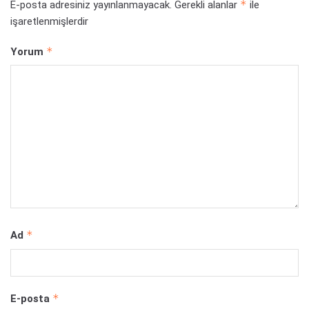
*
E-posta adresiniz yayınlanmayacak.
Gerekli alanlar
ile
işaretlenmişlerdir
*
Yorum
*
Ad
*
E-posta