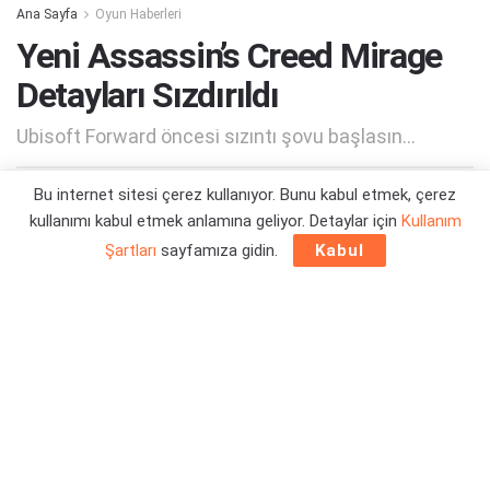
Ana Sayfa
Oyun Haberleri
Yeni Assassin’s Creed Mirage
Detayları Sızdırıldı
Ubisoft Forward öncesi sızıntı şovu başlasın...
Bu internet sitesi çerez kullanıyor. Bunu kabul etmek, çerez
Yazar:
Orçun Çavuşoğlu
23/05/2023 00:21
kullanımı kabul etmek anlamına geliyor. Detaylar için
Kullanım
Şartları
sayfamıza gidin.
Kabul