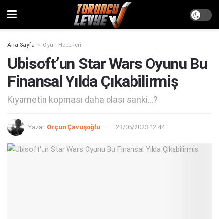
Ana Sayfa
Oyun Haberleri
Ubisoft’un Star Wars Oyunu Bu
Finansal Yılda Çıkabilirmiş
Kıyametin kopması daha olası sanki...?
Yazar:
Orçun Çavuşoğlu
23/05/2023 12:44