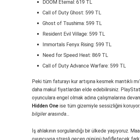
DOOM Eternal: 619 TL
Call of Duty Ghost: 599 TL
Ghost of Tsushima: 599 TL
Resident Evil Village: 599 TL
Immortals Fenyx Rising: 599 TL
Need for Speed Heat: 869 TL
Call of Duty Advance Warfare: 599 TL
Peki tüm faturayı kur artışına kesmek mantıklı mı
daha makul fiyatlardan elde edebilirsiniz. PlaySta
oyunculara engel olmak adına çalışmalarına devam 
Hidden One
ise tüm gizemiyle sessizliğini koruyor
bilgiler arasında…
İş ahlakının sorgulandığı bir ülkede yaşıyoruz. Ma
oyuncuysa stresli geçen gününü hafifletecek farklı