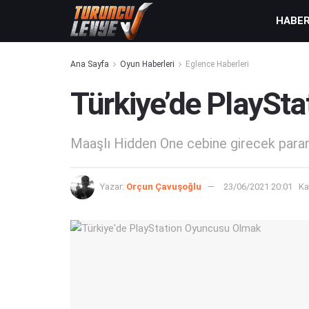
HABE
Ana Sayfa
Oyun Haberleri
Eglence Haberleri
Türkiye’de PlaySt
Maaşlı Hidden One cebine girecek paranı
Yazar:
Orçun Çavuşoğlu
23/06/2021 20:01
Ka