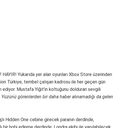
? HAYIR! Yukarıda yer alan oyunları Xbox Store üzerinden
tion Türkiye, tembel çalışan kadrosu ile her geçen gün
ediyor. Mustafa Yiğit’in koltuğunu dolduran sevgili
.
Yüzünü görenlerden bir daha haber alınamadığı da gelen
aşlı Hidden One cebine girecek paranın derdinde,
 bir hobi edinme derdinde. Londra ekibi ile yapılabilecek