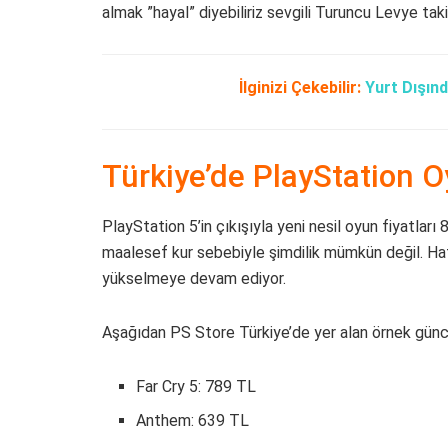
almak ”hayal” diyebiliriz sevgili Turuncu Levye ta
İlginizi Çekebilir:
Yurt Dışın
Türkiye’de PlayStation
PlayStation 5’in çıkışıyla yeni nesil oyun fiyatlar
maalesef kur sebebiyle şimdilik mümkün değil. Hatt
yükselmeye devam ediyor.
Aşağıdan PS Store Türkiye’de yer alan örnek güncel
Far Cry 5: 789 TL
Anthem: 639 TL