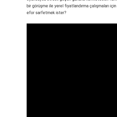
bir görüşme ile yerel fiyatlandırma çalışmaları için
efor sarfetmek ister?