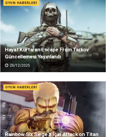
OYUN HABERLERI
Hayat Kurtaran Escape From Tarkov
Güncellemesi Yayınlandı
26/12/2025
OYUN HABERLERI
Rainbow Six Siege X İçin Attack on Titan