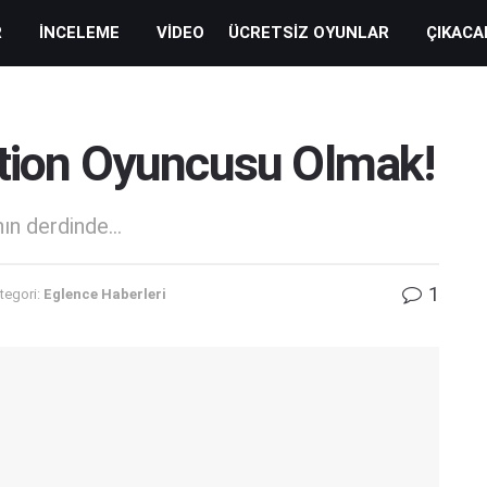
R
İNCELEME
VIDEO
ÜCRETSIZ OYUNLAR
ÇIKACA
ation Oyuncusu Olmak!
n derdinde...
1
tegori:
Eglence Haberleri