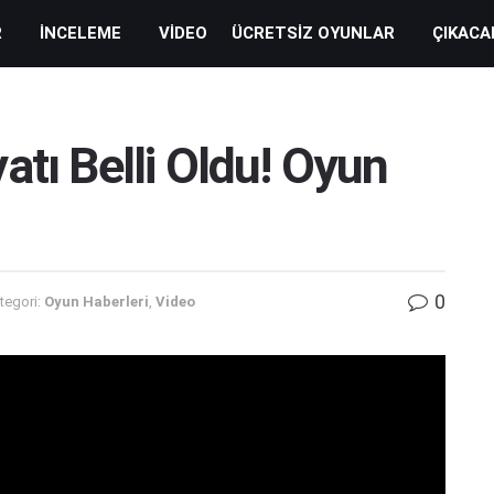
R
İNCELEME
VIDEO
ÜCRETSIZ OYUNLAR
ÇIKACA
atı Belli Oldu! Oyun
0
tegori:
Oyun Haberleri
,
Video