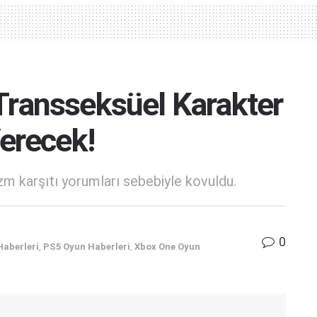
ransseksüel Karakter
erecek!
zm karşıtı yorumları sebebiyle kovuldu.
0
Haberleri
,
PS5 Oyun Haberleri
,
Xbox One Oyun