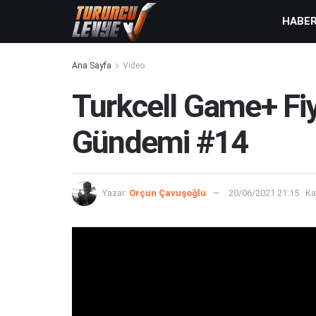
HABE
Ana Sayfa
Video
Turkcell Game+ Fiy
Gündemi #14
Yazar:
Orçun Çavuşoğlu
20/06/2021 21:15
Ka