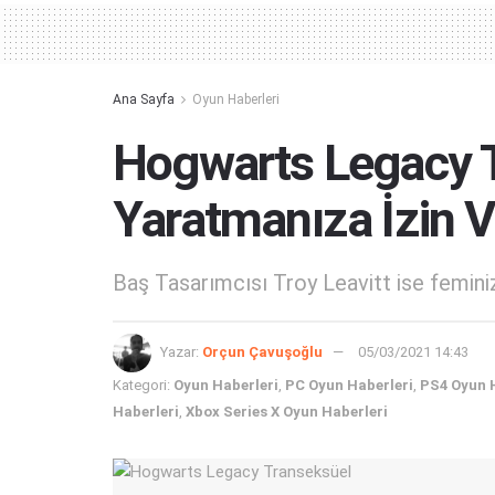
Ana Sayfa
Oyun Haberleri
Hogwarts Legacy T
Yaratmanıza İzin V
Baş Tasarımcısı Troy Leavitt ise femini
Yazar:
Orçun Çavuşoğlu
05/03/2021 14:43
Kategori:
Oyun Haberleri
,
PC Oyun Haberleri
,
PS4 Oyun 
Haberleri
,
Xbox Series X Oyun Haberleri