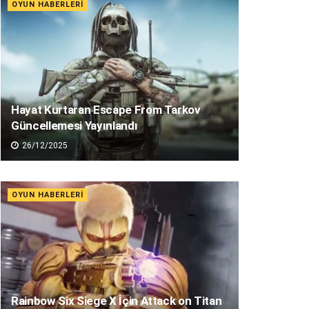
OYUN HABERLERI
Hayat Kurtaran Escape From Tarkov
Güncellemesi Yayınlandı
26/12/2025
OYUN HABERLERI
Rainbow Six Siege X İçin Attack on Titan