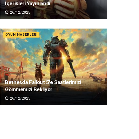
İçerikleri Yayınlandı
26/12/2025
OYUN HABERLERI
Bethesda Fallout 5’e Saatlerimizi
Gömmemizi Bekliyor
26/12/2025