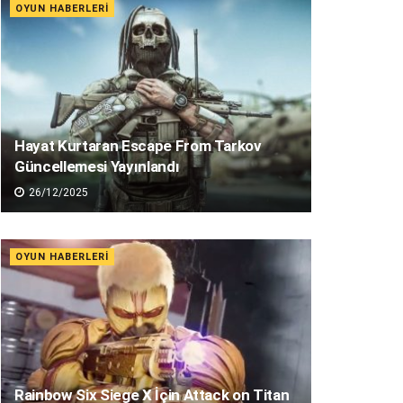
OYUN HABERLERI
Hayat Kurtaran Escape From Tarkov
Güncellemesi Yayınlandı
26/12/2025
OYUN HABERLERI
Rainbow Six Siege X İçin Attack on Titan