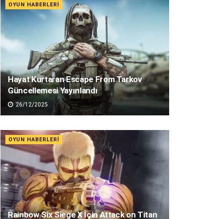
OYUN HABERLERI
Hayat Kurtaran Escape From Tarkov
Güncellemesi Yayınlandı
26/12/2025
OYUN HABERLERI
Rainbow Six Siege X İçin Attack on Titan