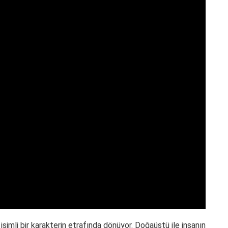
isimli bir karakterin etrafında dönüyor. Doğaüstü ile insanın