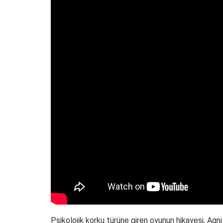
Psikolojik korku türüne giren oyunun hikayesi, Agni 