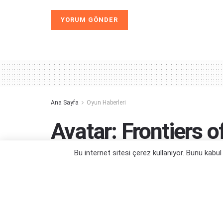
Alternative:
Ana Sayfa
Oyun Haberleri
Avatar: Frontiers o
Fragmanı ile Üçünc
Bu internet sitesi çerez kullanıyor. Bunu kabu
Gösterildi
Fena da görünmüyor ha?