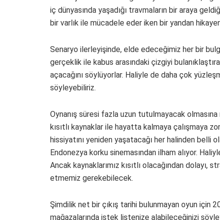
iç dünyasında yaşadığı travmaların bir araya geldiğ
bir varlık ile mücadele eder iken bir yandan hikay
Senaryo ilerleyişinde, elde edeceğimiz her bir bul
gerçeklik ile kabus arasındaki çizgiyi bulanıklaştıra
açacağını söylüyorlar. Haliyle de daha çok yüzleşm
söyleyebiliriz.
Oynanış süresi fazla uzun tutulmayacak olmasına 
kısıtlı kaynaklar ile hayatta kalmaya çalışmaya zo
hissiyatını yeniden yaşatacağı her halinden belli 
Endonezya korku sinemasından ilham alıyor. Haliyle
Ancak kaynaklarımız kısıtlı olacağından dolayı, st
etmemiz gerekebilecek.
Şimdilik net bir çıkış tarihi bulunmayan oyun için 2
mağazalarında istek listenize alabileceğinizi söyle