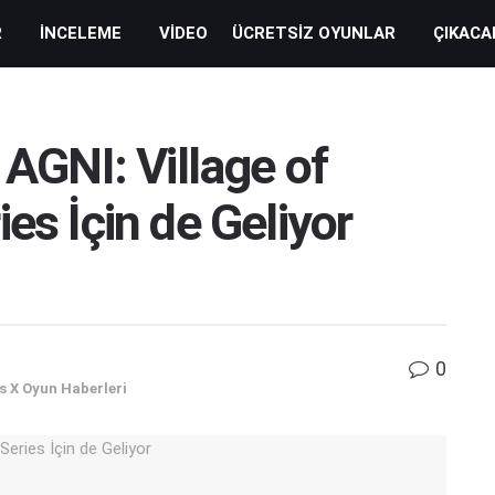
R
İNCELEME
VIDEO
ÜCRETSIZ OYUNLAR
ÇIKACA
 AGNI: Village of
es İçin de Geliyor
0
s X Oyun Haberleri