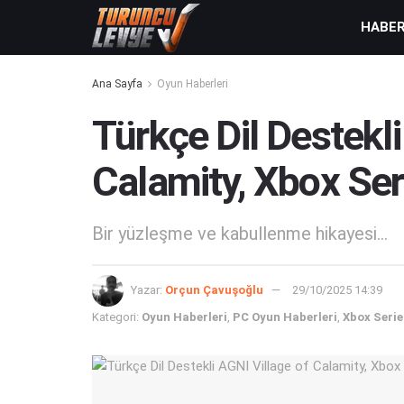
HABE
Ana Sayfa
Oyun Haberleri
Türkçe Dil Destekli
Calamity, Xbox Seri
Bir yüzleşme ve kabullenme hikayesi...
Yazar:
Orçun Çavuşoğlu
29/10/2025 14:39
Kategori:
Oyun Haberleri
,
PC Oyun Haberleri
,
Xbox Serie