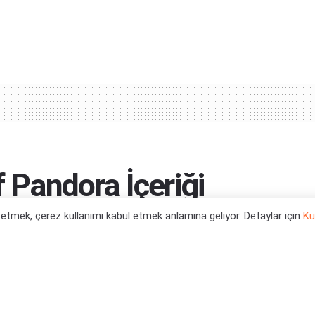
f Pandora İçeriği
ü Kişi Bakış Açısı
l etmek, çerez kullanımı kabul etmek anlamına geliyor. Detaylar için
Ku