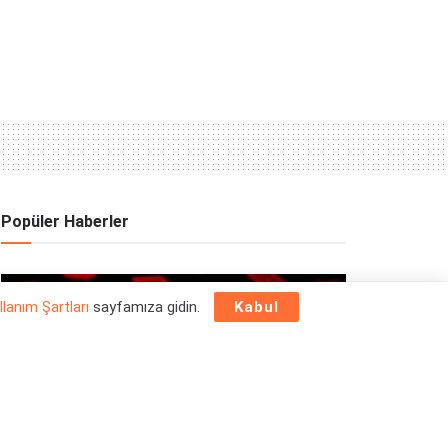
Popüler Haberler
OYUN HABERLERI
llanım Şartları
sayfamıza gidin.
Kabul
Epic Games Store Yılbaşı Ücretsiz Oyun