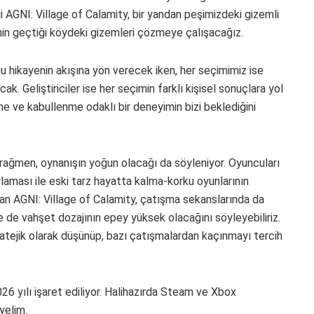
i AGNI: Village of Calamity, bir yandan peşimizdeki gizemli
enin geçtiği köydeki gizemleri çözmeye çalışacağız.
gu hikayenin akışına yön verecek iken, her seçimimiz ise
cak. Geliştiriciler ise her seçimin farklı kişisel sonuçlara yol
e ve kabullenme odaklı bir deneyimin bizi beklediğini
rağmen, oynanışın yoğun olacağı da söyleniyor. Oyuncuları
rlaması ile eski tarz hayatta kalma-korku oyunlarının
olan AGNI: Village of Calamity, çatışma sekanslarında da
 de vahşet dozajının epey yüksek olacağını söyleyebiliriz.
ratejik olarak düşünüp, bazı çatışmalardan kaçınmayı tercih
026 yılı işaret ediliyor. Halihazırda Steam ve Xbox
yelim.