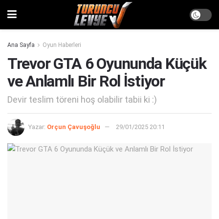
Ana Sayfa
Oyun Haberleri
Trevor GTA 6 Oyununda Küçük
ve Anlamlı Bir Rol İstiyor
Devir teslim töreni hoş olabilir tabii ki :)
Yazar:
Orçun Çavuşoğlu
29/01/2025 20:11