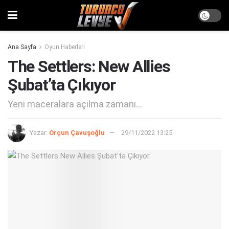
Ana Sayfa
Oyun Haberleri
The Settlers: New Allies
Şubat’ta Çıkıyor
Yeni maceralara açılma zamanı...
Yazar:
Orçun Çavuşoğlu
29/11/2022 13:25