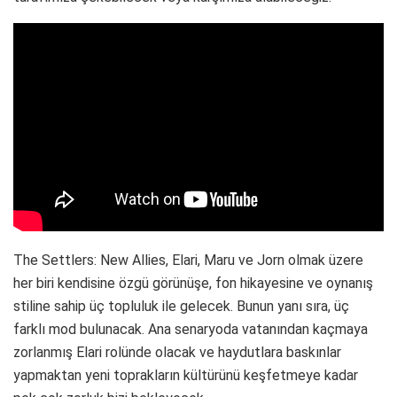
The Settlers: New Allies, Elari, Maru ve Jorn olmak üzere
her biri kendisine özgü görünüşe, fon hikayesine ve oynanış
stiline sahip üç topluluk ile gelecek. Bunun yanı sıra, üç
farklı mod bulunacak. Ana senaryoda vatanından kaçmaya
zorlanmış Elari rolünde olacak ve haydutlara baskınlar
yapmaktan yeni toprakların kültürünü keşfetmeye kadar