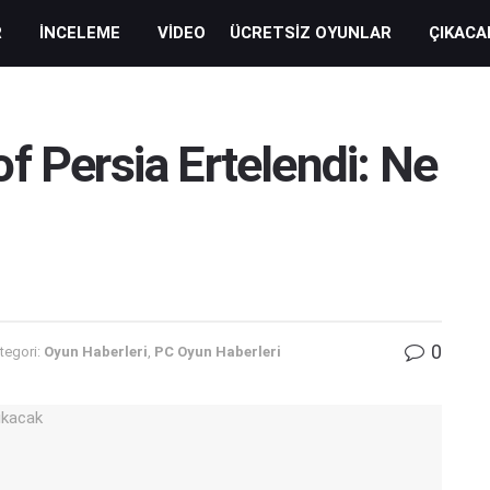
R
İNCELEME
VIDEO
ÜCRETSIZ OYUNLAR
ÇIKACA
f Persia Ertelendi: Ne
0
tegori:
Oyun Haberleri
,
PC Oyun Haberleri