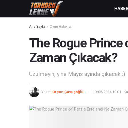
HABE
Ana Sayfa
Oyun Haberleri
The Rogue Prince o
Zaman Çıkacak?
Üzülmeyin, yine Mayıs ayında çıkacak :)
Yazar:
Orçun Çavuşoğlu
10/05/2024 19:01
Ka