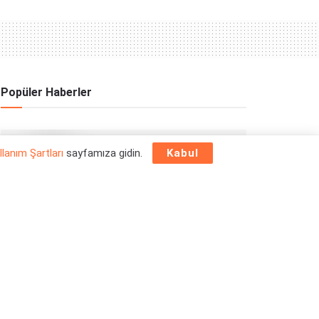
Popüler Haberler
OYUN HABERLERI
llanım Şartları
sayfamıza gidin.
Kabul
Epic Games Store Yılbaşı Ücretsiz Oyun
Programı 2025: 26 Aralık
26/12/2025