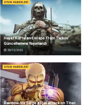
OYUN HABERLERI
Hayat Kurtaran Escape From Tarkov
Güncellemesi Yayınlandı
26/12/2025
OYUN HABERLERI
Rainbow Six Siege X İçin Attack on Titan