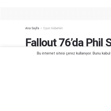
Ana Sayfa
Oyun Haberleri
Fallout 76’da Phil
Bombalayan Kullan
Bu internet sitesi çerez kullanıyor. Bunu kabu
Planlı bir saldırıymış...
Yazar:
Orçun Çavuşoğlu
10/05/2024 17:27
Kategori:
Oyun Haberleri
,
PC Oyun Haberleri
,
PS4 Oyun 