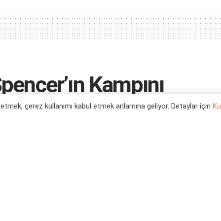
 Spencer’ın Kampını
ıcı Konuştu
l etmek, çerez kullanımı kabul etmek anlamına geliyor. Detaylar için
Ku
0
Haberleri
,
Xbox One Oyun Haberleri