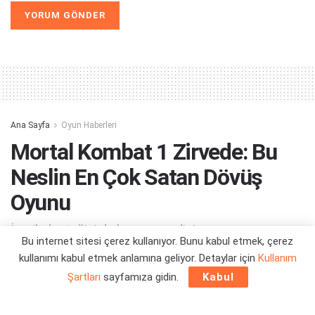
Alternative:
Ana Sayfa
Oyun Haberleri
Mortal Kombat 1 Zirvede: Bu
Neslin En Çok Satan Dövüş
Oyunu
İçerik desteğini de kesmeseydiniz...
Bu internet sitesi çerez kullanıyor. Bunu kabul etmek, çerez
kullanımı kabul etmek anlamına geliyor. Detaylar için
Kullanım
Yazar:
Orçun Çavuşoğlu
11/08/2025 20:03
Şartları
sayfamıza gidin.
Kabul