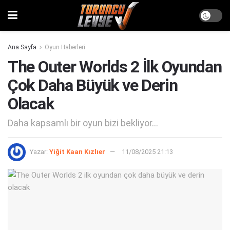
Ana Sayfa
Oyun Haberleri
The Outer Worlds 2 İlk Oyundan
Çok Daha Büyük ve Derin
Olacak
Daha kapsamlı bir oyun bizi bekliyor...
Yazar:
Yiğit Kaan Kızlıer
11/08/2025 21:13