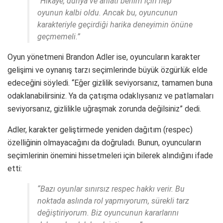
“Hikâye, dünya ve anlatı benim için hep
oyunun kalbi oldu. Ancak bu, oyuncunun
karakteriyle geçirdiği harika deneyimin önüne
geçmemeli.”
Oyun yönetmeni Brandon Adler ise, oyuncuların karakter
gelişimi ve oynanış tarzı seçimlerinde büyük özgürlük elde
edeceğini söyledi. “Eğer gizlilik seviyorsanız, tamamen buna
odaklanabilirsiniz. Ya da çatışma odaklıysanız ve patlamaları
seviyorsanız, gizlilikle uğraşmak zorunda değilsiniz” dedi.
Adler, karakter geliştirmede yeniden dağıtım (respec)
özelliğinin olmayacağını da doğruladı. Bunun, oyuncuların
seçimlerinin önemini hissetmeleri için bilerek alındığını ifade
etti:
“Bazı oyunlar sınırsız respec hakkı verir. Bu
noktada aslında rol yapmıyorum, sürekli tarz
değiştiriyorum. Biz oyuncunun kararlarını