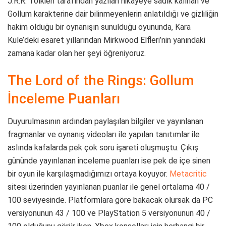
J.R.R. Tolkien tarafından yazılan hikayeye sadık kalınan ve
Gollum karakterine dair bilinmeyenlerin anlatıldığı ve gizliliğin
hakim olduğu bir oynanışın sunulduğu oyununda, Kara
Kule’deki esaret yıllarından Mirkwood Elfleri’nin yanındaki
zamana kadar olan her şeyi öğreniyoruz.
The Lord of the Rings: Gollum
İnceleme Puanları
Duyurulmasının ardından paylaşılan bilgiler ve yayınlanan
fragmanlar ve oynanış videoları ile yapılan tanıtımlar ile
aslında kafalarda pek çok soru işareti oluşmuştu. Çıkış
gününde yayınlanan inceleme puanları ise pek de içe sinen
bir oyun ile karşılaşmadığımızı ortaya koyuyor.
Metacritic
sitesi üzerinden yayınlanan puanlar ile genel ortalama 40 /
100 seviyesinde. Platformlara göre bakacak olursak da PC
versiyonunun 43 / 100 ve PlayStation 5 versiyonunun 40 /