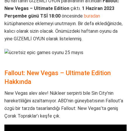
Bu haftanın GİZEMLİ OYUN paravanının altından
Fallout:
New Vegas – Ultimate Edition
çıktı.
1 Haziran 2023
Perşembe günü TSİ 18:00
öncesinde
buradan
kütüphanenize eklemeyi unutmayın. Bir defa eklediğinizde,
kalıcı olarak sizin olacak. Önümüzdeki haftanın oyunu da
yine GİZEMLİ OYUN olarak listelenmiş.
Fallout: New Vegas – Ultimate Edition
Hakkında
New Vegas alev alev! Nükleer serpinti bile Sin City’nin
hareketliliğini azaltamıyor. ABD’nin güneybatısının Fallout’a
özgü bir tarzda tasarlandığı Fallout: New Vegas’ta geniş
Çorak Topraklar’ı keşfe çık.