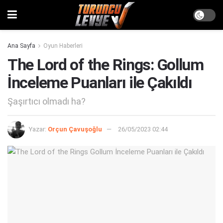
Ana Sayfa
Oyun Haberleri
The Lord of the Rings: Gollum
İnceleme Puanları ile Çakıldı
Şaşırtıcı olmadı ha?
Yazar:
Orçun Çavuşoğlu
26/05/2023 02:44