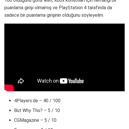
100 olduğunu görür iken, Xbox konsolları için herhangi bir
puanlama girişi olmamış ve PlayStation 4 tarafında da
sadece bir puanlama girişinin olduğunu söyleyelim.
4Players.de – 40 / 100
But Why Tho? – 5 / 10
CGMagazine – 5 / 10