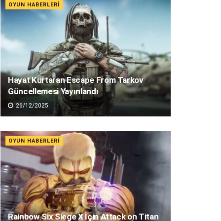
OYUN HABERLERI
Hayat Kurtaran Escape From Tarkov
Güncellemesi Yayınlandı
26/12/2025
OYUN HABERLERI
Rainbow Six Siege X İçin Attack on Titan