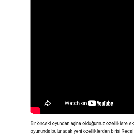
Bir önceki oyundan aşina olduğumuz özelliklere e
oyununda bulunacak yeni özelliklerden birisi Recall