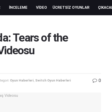
R
İNCELEME
VIDEO
ÜCRETSIZ OYUNLAR
ÇIKACA
a: Tears of the
Videosu
0
tegori:
Oyun Haberleri
,
Switch Oyun Haberleri