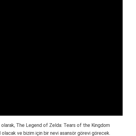
k olarak, The Legend of Zelda: Tears of the Kingdom
 olacak ve bizim için bir nevi asansör görevi görecek.