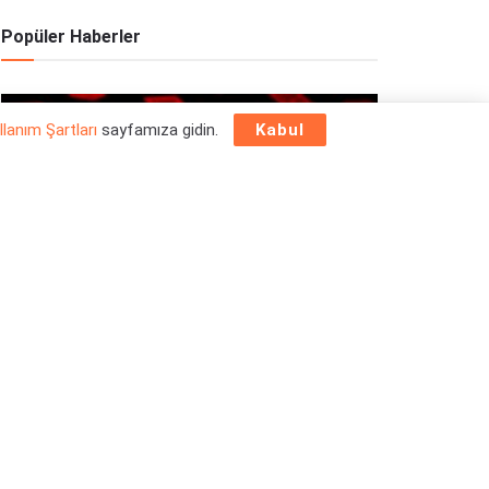
Popüler Haberler
OYUN HABERLERI
llanım Şartları
sayfamıza gidin.
Kabul
Epic Games Store Yılbaşı Ücretsiz Oyun
Programı 2025: 26 Aralık
26/12/2025
OYUN HABERLERI