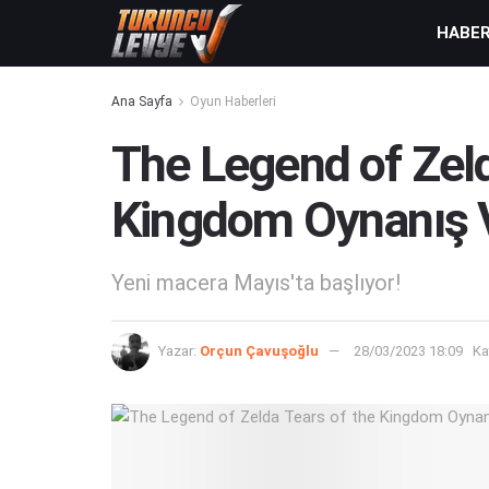
HABE
Ana Sayfa
Oyun Haberleri
The Legend of Zeld
Kingdom Oynanış 
Yeni macera Mayıs'ta başlıyor!
Yazar:
Orçun Çavuşoğlu
28/03/2023 18:09
Ka