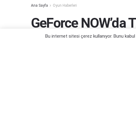
Ana Sayfa
Oyun Haberleri
GeForce NOW’da Tü
Sınırlama Getirildi
Bu internet sitesi çerez kullanıyor. Bunu kabu
Sınırsız oyun oynamak mümkün olmayaca
Yazar:
Orçun Çavuşoğlu
28/03/2023 15:29
Ka