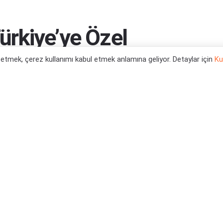
rkiye’ye Özel
l etmek, çerez kullanımı kabul etmek anlamına geliyor. Detaylar için
Ku
k...
0
tegori:
Oyun Haberleri
,
PC Oyun Haberleri