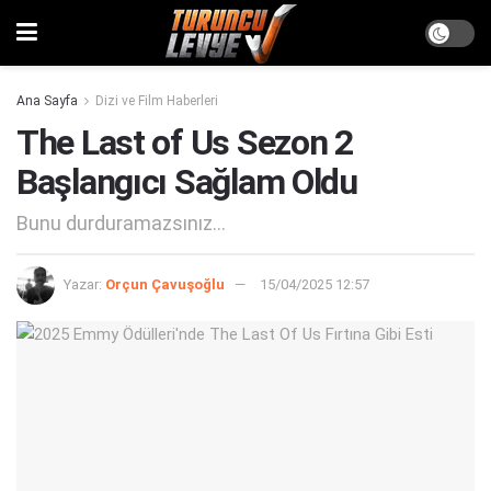
Ana Sayfa
Dizi ve Film Haberleri
The Last of Us Sezon 2
Başlangıcı Sağlam Oldu
Bunu durduramazsınız...
Yazar:
Orçun Çavuşoğlu
15/04/2025 12:57