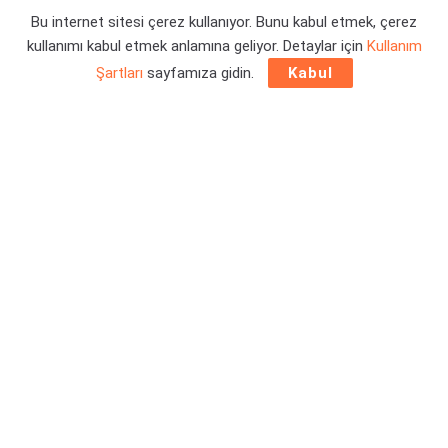
Bu internet sitesi çerez kullanıyor. Bunu kabul etmek, çerez
Yazar:
Orçun Çavuşoğlu
28/02/2022 22:24
kullanımı kabul etmek anlamına geliyor. Detaylar için
Kullanım
Şartları
sayfamıza gidin.
Kabul
2K Games ve Geerbox Software,
yeni Tiny Tina’s
Wonderlands oynanış videosu
yayınladılar. Yirmi dört
dakika uzunluğundaki yeni video, önümüzdeki ayın sonlarına