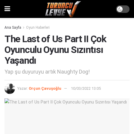
Ana Sayfa
Oyun Haberleri
The Last of Us Part II Çok
Oyunculu Oyunu Sızıntısı
Yaşandı
Yap şu duyuruyu artık Naughty Dog!
Yazar:
Orçun Çavuşoğlu
10/03/2022 13:05