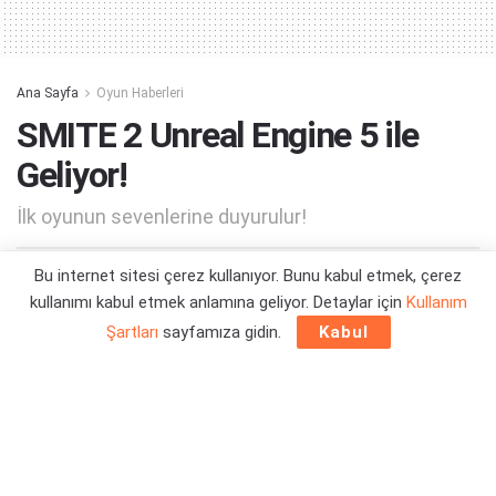
Ana Sayfa
Oyun Haberleri
SMITE 2 Unreal Engine 5 ile
Geliyor!
İlk oyunun sevenlerine duyurulur!
Bu internet sitesi çerez kullanıyor. Bunu kabul etmek, çerez
Yazar:
Orçun Çavuşoğlu
16/01/2024 15:15
kullanımı kabul etmek anlamına geliyor. Detaylar için
Kullanım
Şartları
sayfamıza gidin.
Kabul