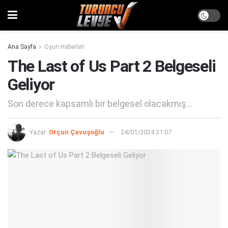
Ana Sayfa
Oyun Haberleri
The Last of Us Part 2 Belgeseli
Geliyor
Son derece kapsamlı bir belgesel olacakmış...
Yazar:
Orçun Çavuşoğlu
24/01/2024 21:07