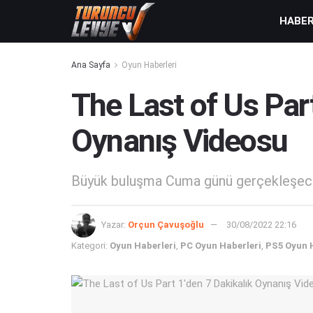
HABE
Ana Sayfa
Oyun Haberleri
The Last of Us Part
Oynanış Videosu
Büyük buluşma Cuma günü gerçekleşece
Yazar:
Orçun Çavuşoğlu
30/08/2022 22:16
Kategori:
Oyun Haberleri
,
PC Oyun Haberleri
,
PS5 Oyun 