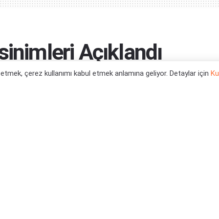
sinimleri Açıklandı
l etmek, çerez kullanımı kabul etmek anlamına geliyor. Detaylar için
Ku
0
tegori:
Oyun Haberleri
,
PC Oyun Haberleri