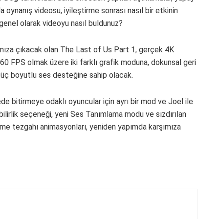
 oynanış videosu, iyileştirme sonrası nasıl bir etkinin
z genel olarak videoyu nasıl buldunuz?
ımıza çıkacak olan The Last of Us Part 1, gerçek 4K
0 FPS olmak üzere iki farklı grafik moduna, dokunsal geri
e üç boyutlu ses desteğine sahip olacak.
de bitirmeye odaklı oyuncular için ayrı bir mod ve Joel ile
lebilirlik seçeneği, yeni Ses Tanımlama modu ve sızdırılan
irme tezgahı animasyonları, yeniden yapımda karşımıza