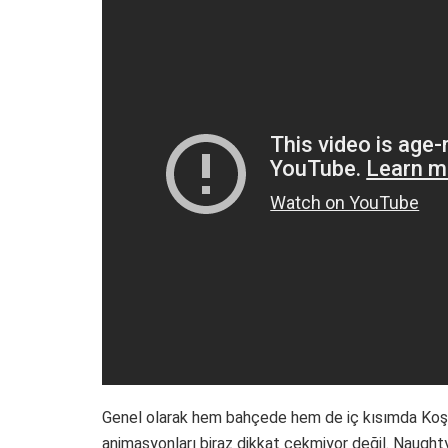
Genel olarak hem bahçede hem de iç kısımda Koşucu
animasyonları biraz dikkat çekmiyor değil. Naugh