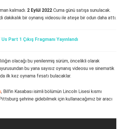
aman kalmadı.
2 Eylül 2022
Cuma günü satışa sunulacak.
 dakikalık bir oynanış videosu ile ateşe bir odun daha attı.
 Us Part 1 Çıkış Fragmanı Yayınlandı
klılığın olacağı bu yenilenmiş sürüm, öncelikli olarak
duyurusundan bu yana sayısız oynanış videosu ve sinematik
 da ilk kez oynama fırsatı bulacaklar.
u
, Bill’in Kasabası isimli bölümün Lincoln Lisesi kısmı
Pittsburg şehrine gidebilmek için kullanacağımız bir aracı