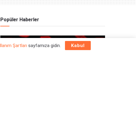
Popüler Haberler
OYUN HABERLERI
llanım Şartları
sayfamıza gidin.
Kabul
Epic Games Store Yılbaşı Ücretsiz Oyun
Programı 2025: 26 Aralık
26/12/2025
OYUN HABERLERI