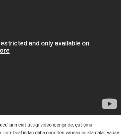
’ların cirit attığı video içeriğinde, çatışma
ty Dog tarafından daha önceden yapılan açıklamalar, yapay