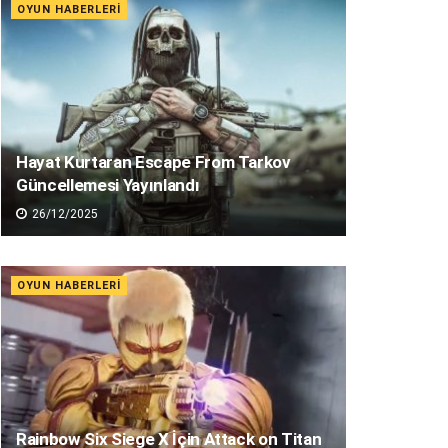
OYUN HABERLERI
Hayat Kurtaran Escape From Tarkov
Güncellemesi Yayınlandı
26/12/2025
OYUN HABERLERI
Rainbow Six Siege X İçin Attack on Titan