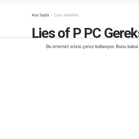
Ana Sayfa
Oyun Haberleri
Lies of P PC Gerek
Bu internet sitesi çerez kullanıyor. Bunu kabu
Bilgisayarınız yeni oyun için yeterli mi?
Yazar:
Orçun Çavuşoğlu
30/08/2022 19:48
Ka