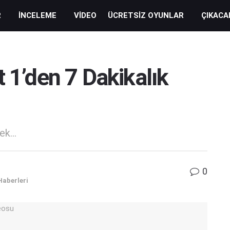
R
İNCELEME
VIDEO
ÜCRETSIZ OYUNLAR
ÇIKACA
 1’den 7 Dakikalık
k...
0
Haberleri