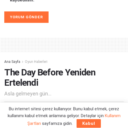
kaydedilsin.
Alternative:
Ana Sayfa
Oyun Haberleri
The Day Before Yeniden
Ertelendi
Asla gelmeyen gün...
Bu internet sitesi çerez kullanıyor. Bunu kabul etmek, çerez
Yazar:
Orçun Çavuşoğlu
25/01/2023 12:47
kullanımı kabul etmek anlamına geliyor. Detaylar için
Kullanım
Şartları
sayfamıza gidin.
Kabul