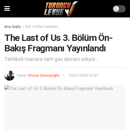
Ana Sayfa
Dizi ve Film Haberleri
The Last of Us 3. Bölüm Ön-
Bakış Fragmanı Yayınlandı
Tehlikeli macera tam gaz devam ediyor...
Yazar:
Orçun Çavuşoğlu
25/01/2023 13:47