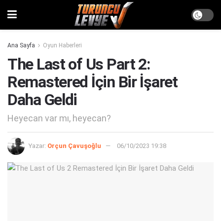
Ana Sayfa
Oyun Haberleri
The Last of Us Part 2:
Remastered İçin Bir İşaret
Daha Geldi
Heyecan var mı, heyecan?
Yazar:
Orçun Çavuşoğlu
06/10/2023 19:38