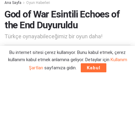
Ana Sayfa
Oyun Haberleri
God of War Esintili Echoes of
the End Duyuruldu
Türkçe oynayabileceğimiz bir oyun daha!
Bu internet sitesi çerez kullanıyor. Bunu kabul etmek, çerez
Yazar:
Orçun Çavuşoğlu
08/06/2025 14:16
kullanımı kabul etmek anlamına geliyor. Detaylar için
Kullanım
Şartları
sayfamıza gidin.
Kabul