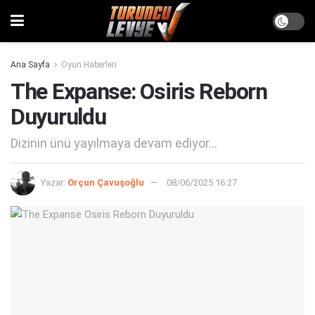
Ana Sayfa
Oyun Haberleri
The Expanse: Osiris Reborn
Duyuruldu
Dizinin ünü yayılmaya devam ediyor...
Yazar:
Orçun Çavuşoğlu
08/06/2025 16:27