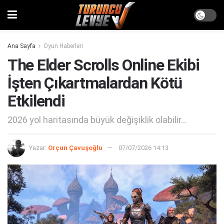
Ana Sayfa
Oyun Haberleri
The Elder Scrolls Online Ekibi
İşten Çıkartmalardan Kötü
Etkilendi
2026 yol haritasında büyük değişiklik olabilir...
Yazar:
Orçun Çavuşoğlu
07/07/2026 14:13