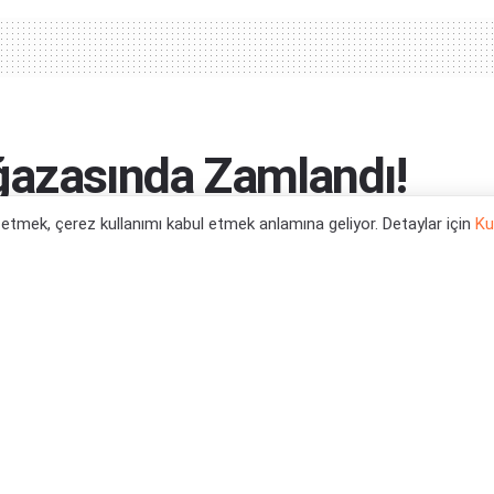
ğazasında Zamlandı!
l etmek, çerez kullanımı kabul etmek anlamına geliyor. Detaylar için
Ku
0
s X Oyun Haberleri