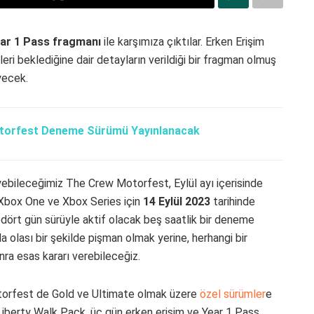
ar 1 Pass fragmanı
ile karşımıza çıktılar. Erken Erişim
leri beklediğine dair detayların verildiği bir fragman olmuş
yecek.
torfest Deneme Sürümü Yayınlanacak
yebileceğimiz The Crew Motorfest, Eylül ayı içerisinde
, Xbox One ve Xbox Series için
14 Eylül 2023
tarihinde
n dört gün sürüyle aktif olacak beş saatlik bir deneme
a olası bir şekilde pişman olmak yerine, herhangi bir
ra esas kararı verebileceğiz.
orfest de Gold ve Ultimate olmak üzere
özel sürümler
e
 Liberty Walk Pack, üç gün erken erişim ve Year 1 Pass