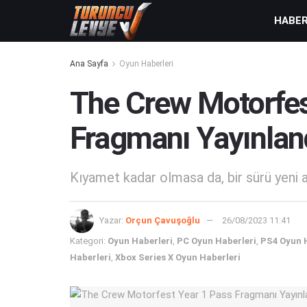
HABE
Ana Sayfa
Oyun Haberleri
The Crew Motorfes
Fragmanı Yayınlan
Kıyamet kadar olmasa da, bir sürü yeni a
Yazar:
Orçun Çavuşoğlu
26/08/2023 11:41
Kategori:
Oyun Haberleri
,
PC Oyun Haberleri
,
PS4 Oyun 
Haberleri
,
Xbox Series X Oyun Haberleri