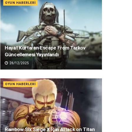
OYUN HABERLERI
Hayat Kurtaran Escape From Tarkov
Güncellemesi Yayınlandı
26/12/2025
OYUN HABERLERI
Rainbow Six Siege X İçin Attack on Titan