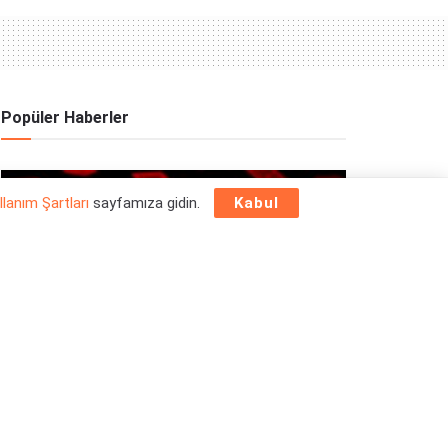
Popüler Haberler
OYUN HABERLERI
llanım Şartları
sayfamıza gidin.
Kabul
Epic Games Store Yılbaşı Ücretsiz Oyun
Programı 2025: 26 Aralık
26/12/2025