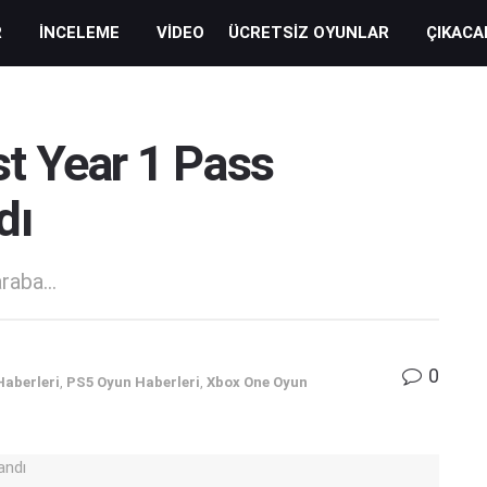
R
İNCELEME
VIDEO
ÜCRETSIZ OYUNLAR
ÇIKACA
t Year 1 Pass
dı
raba...
0
Haberleri
,
PS5 Oyun Haberleri
,
Xbox One Oyun