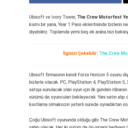
Ubisoft ve Ivory Tower,
The Crew Motorfest Ye
kısmı bir yana, Year 1 Pass eklentisinde bizlerin ne
diyebiliriz. Toplamda yirmi beş ek araba bizi bekle
İlginizi Çekebilir:
The Crew Mo
Ubisoft firmasının kendi Forza Horizon 5 oyunu di
bizlerle olacak. PC, PlayStation 4, PlayStation 5
satışa sunulacak olan oyun için ilk günden itibare
sürümü de oyuncuları bekleyecek. Yani satın alıp d
kısıtlama olmaksızın yeterli sürede oynadıktan son
Çoğu Ubisoft oyununda olduğu gibi The Crew Mot
sahip olacak. Her iki sürüm de ön-sipariş hediyesi