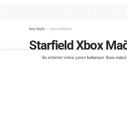
Ana Sayfa
Oyun Haberleri
Starfield Xbox Ma
Bu internet sitesi çerez kullanıyor. Bunu kabu
Steam versiyonunun eli kulağında...
Yazar:
Orçun Çavuşoğlu
26/08/2023 01:15
Kategori:
Oyun Haberleri
,
PC Oyun Haberleri
,
Xbox Serie