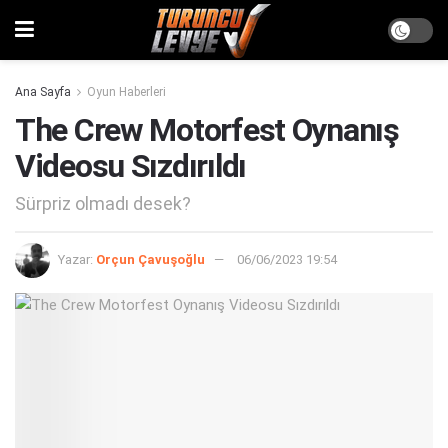
Ana Sayfa
Oyun Haberleri
The Crew Motorfest Oynanış
Videosu Sızdırıldı
Sürpriz olmadı desek?
Yazar:
Orçun Çavuşoğlu
06/06/2023 19:54