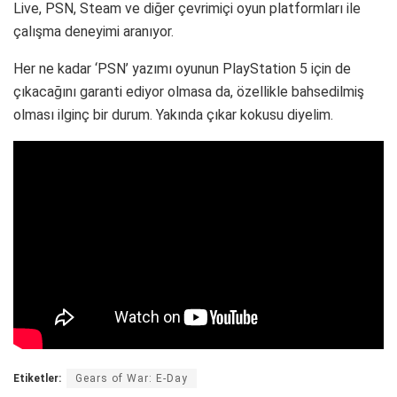
Live, PSN, Steam ve diğer çevrimiçi oyun platformları ile
çalışma deneyimi aranıyor.
Her ne kadar ‘PSN’ yazımı oyunun PlayStation 5 için de
çıkacağını garanti ediyor olmasa da, özellikle bahsedilmiş
olması ilginç bir durum. Yakında çıkar kokusu diyelim.
Etiketler:
Gears of War: E-Day