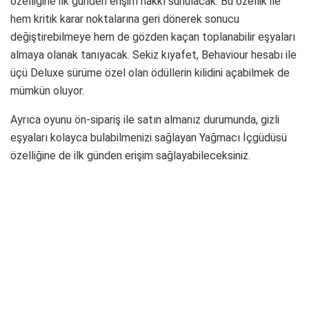
özelliğine ilk günden erişim hakkı sunulacak. Bu özellik ile
hem kritik karar noktalarına geri dönerek sonucu
değiştirebilmeye hem de gözden kaçan toplanabilir eşyaları
almaya olanak tanıyacak. Sekiz kıyafet, Behaviour hesabı ile
üçü Deluxe sürüme özel olan ödüllerin kilidini açabilmek de
mümkün oluyor.
Ayrıca oyunu ön-sipariş ile satın almanız durumunda, gizli
eşyaları kolayca bulabilmenizi sağlayan Yağmacı İçgüdüsü
özelliğine de ilk günden erişim sağlayabileceksiniz.