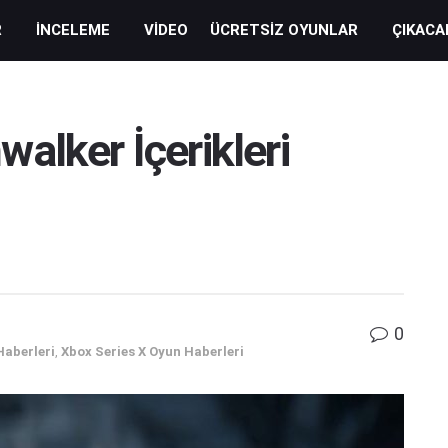
R
İNCELEME
VIDEO
ÜCRETSIZ OYUNLAR
ÇIKACA
alker İçerikleri
0
Haberleri
,
Xbox Series X Oyun Haberleri