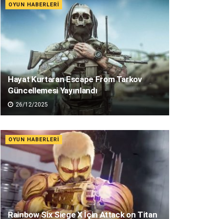
OYUN HABERLERI
Hayat Kurtaran Escape From Tarkov
Güncellemesi Yayınlandı
26/12/2025
OYUN HABERLERI
Rainbow Six Siege X İçin Attack on Titan