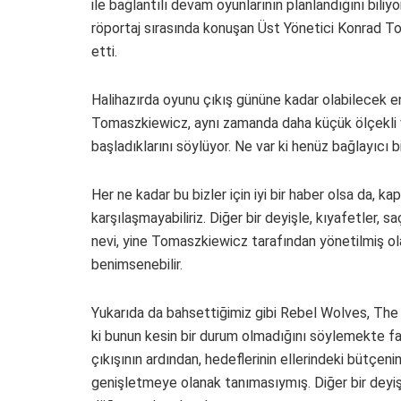
ile bağlantılı devam oyunlarının planlandığını bili
röportaj sırasında konuşan Üst Yönetici Konrad Tomas
etti.
Halihazırda oyunu çıkış gününe kadar olabilecek en
Tomaszkiewicz, aynı zamanda daha küçük ölçekli ve ü
başladıklarını söylüyor. Ne var ki henüz bağlayıcı b
Her ne kadar bu bizler için iyi bir haber olsa da, ka
karşılaşmayabiliriz. Diğer bir deyişle, kıyafetler, saç 
nevi, yine Tomaszkiewicz tarafından yönetilmiş ola
benimsenebilir.
Yukarıda da bahsettiğimiz gibi Rebel Wolves, The 
ki bunun kesin bir durum olmadığını söylemekte f
çıkışının ardından, hedeflerinin ellerindeki bütçe
genişletmeye olanak tanımasıymış. Diğer bir deyiş