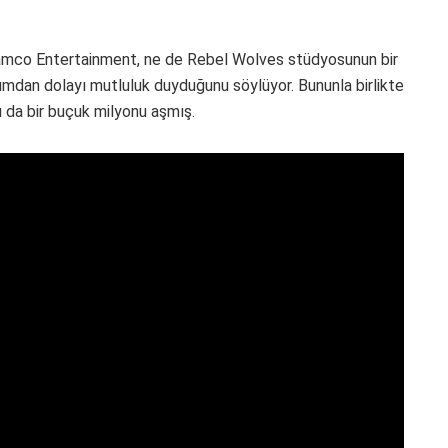
ai Namco Entertainment, ne de Rebel Wolves stüdyosunun bir
dan dolayı mutluluk duyduğunu söylüyor. Bununla birlikte
ı da bir buçuk milyonu aşmış.