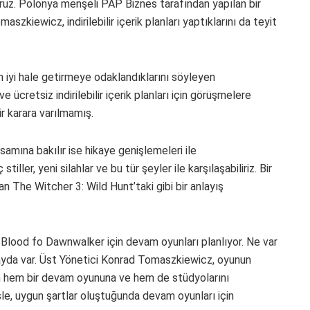
yoruz. Polonya menşeli PAP Biznes tarafından yapılan bir
zkiewicz, indirilebilir içerik planları yaptıklarını da teyit
 iyi hale getirmeye odaklandıklarını söyleyen
cretsiz indirilebilir içerik planları için görüşmelere
ir karara varılmamış.
psamına bakılır ise hikaye genişlemeleri ile
stiller, yeni silahlar ve bu tür şeyler ile karşılaşabiliriz. Bir
n The Witcher 3: Wild Hunt’taki gibi bir anlayış
Blood fo Dawnwalker için devam oyunları planlıyor. Ne var
ayda var. Üst Yönetici Konrad Tomaszkiewicz, oyunun
nin hem bir devam oyununa ve hem de stüdyolarını
le, uygun şartlar oluştuğunda devam oyunları için