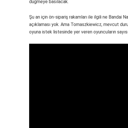
düğmeye basılacak.
Şu an için ön-sipariş rakamları ile ilgili ne Band
açıklaması yok. Ama Tomaszkiewicz, mevcut durum
oyuna istek listesinde yer veren oyuncuların sayıs