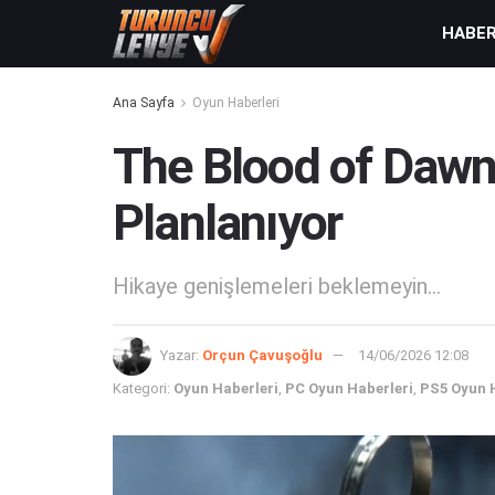
HABE
Ana Sayfa
Oyun Haberleri
The Blood of Dawnw
Planlanıyor
Hikaye genişlemeleri beklemeyin...
Yazar:
Orçun Çavuşoğlu
14/06/2026 12:08
Kategori:
Oyun Haberleri
,
PC Oyun Haberleri
,
PS5 Oyun 