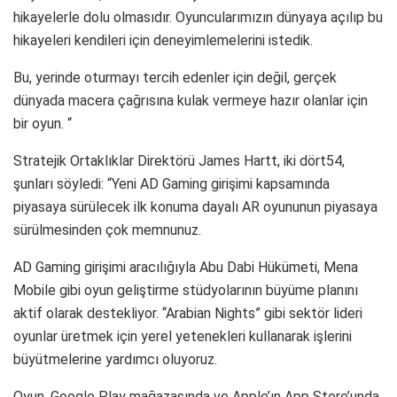
hikayelerle dolu olmasıdır. Oyuncularımızın dünyaya açılıp bu
hikayeleri kendileri için deneyimlemelerini istedik.
Bu, yerinde oturmayı tercih edenler için değil, gerçek
dünyada macera çağrısına kulak vermeye hazır olanlar için
bir oyun. “
Stratejik Ortaklıklar Direktörü James Hartt, iki dört54,
şunları söyledi: “Yeni AD Gaming girişimi kapsamında
piyasaya sürülecek ilk konuma dayalı AR oyununun piyasaya
sürülmesinden çok memnunuz.
AD Gaming girişimi aracılığıyla Abu Dabi Hükümeti, Mena
Mobile gibi oyun geliştirme stüdyolarının büyüme planını
aktif olarak destekliyor. “Arabian Nights” gibi sektör lideri
oyunlar üretmek için yerel yetenekleri kullanarak işlerini
büyütmelerine yardımcı oluyoruz.
Oyun, Google Play mağazasında ve Apple’ın App Store’unda