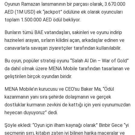
Oyunun Ramazan lansmanının bir parçası olarak, 3.670.000
AED (1M USD) ek “jackpot” ödülüne ek olarak oyuncuları
toplam 1.500.000 AED ödül bekliyor.
Bunların tümü BAE vatandaşları, sakinleri ve oyunu indirip
hazineleri arayan, sırların kilidini açan, arkadaşlar edinen ve
canavarlarla savaşan ziyaretçiler tarafından kullanılabilir.
Bu oyun, popüler strateji oyunu “Salah Al Din – War of Gold”
da dahil olmak üzere MENA Mobile tarafından tasarlanan ve
geliştirilen birçok oyundan biridir.
MENA Mobile’ın kurucusu ve CEO’su Baker Ma, “Ödül
kazanmanın yanı sıra şehirde dolaşmanın ve gerçek
dostluklar kurmanın zevkini de kattığı için yeni oyunumuzdan
heyecan duyuyoruz” dedi.
Şöyle ekledi: “Oyun için ilham kaynağı olarak” Binbir Gece “yi
seçmenin sırrı, kitabın zaten iyi bilinen harika maceralar ve