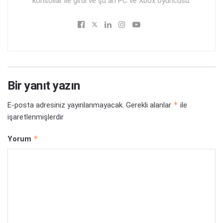
konsollar ile girdi ve şu an PC ve Xbox oyuncusu.
Bir yanıt yazın
*
E-posta adresiniz yayınlanmayacak.
Gerekli alanlar
ile
işaretlenmişlerdir
*
Yorum