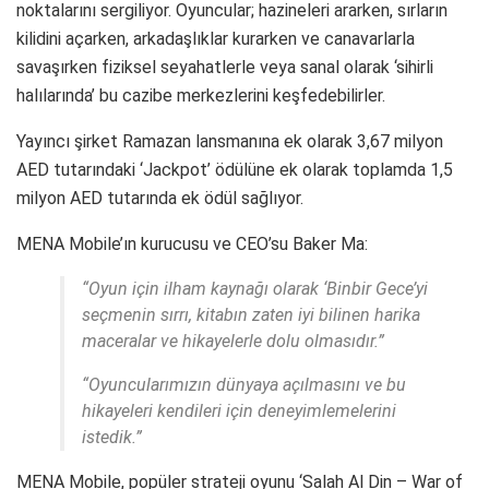
noktalarını sergiliyor.
Oyuncular; hazineleri ararken, sırların
kilidini açarken, arkadaşlıklar kurarken ve canavarlarla
savaşırken fiziksel seyahatlerle veya sanal olarak ‘sihirli
halılarında’ bu cazibe merkezlerini keşfedebilirler.
Yayıncı şirket Ramazan lansmanına ek olarak 3,67 milyon
AED tutarındaki ‘Jackpot’ ödülüne ek olarak toplamda 1,5
milyon AED tutarında ek ödül sağlıyor.
MENA Mobile’ın kurucusu ve CEO’su Baker Ma:
“Oyun için ilham kaynağı olarak ‘Binbir Gece’yi
seçmenin sırrı, kitabın zaten iyi bilinen harika
maceralar ve hikayelerle dolu olmasıdır.”
“Oyuncularımızın dünyaya açılmasını ve bu
hikayeleri kendileri için deneyimlemelerini
istedik.”
MENA Mobile, popüler strateji oyunu ‘Salah Al Din – War of