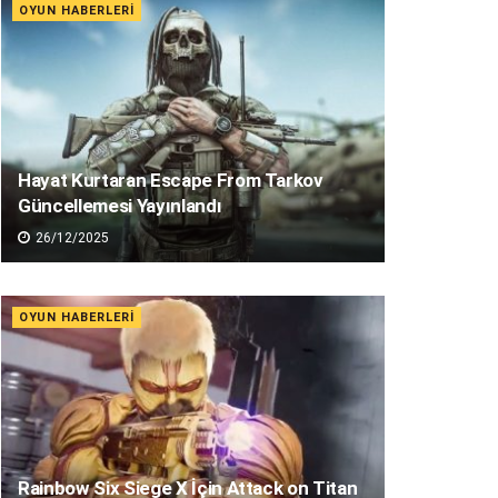
OYUN HABERLERI
Hayat Kurtaran Escape From Tarkov
Güncellemesi Yayınlandı
26/12/2025
OYUN HABERLERI
Rainbow Six Siege X İçin Attack on Titan