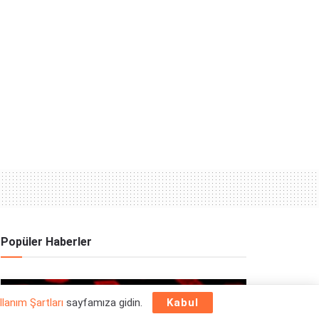
Popüler Haberler
OYUN HABERLERI
llanım Şartları
sayfamıza gidin.
Kabul