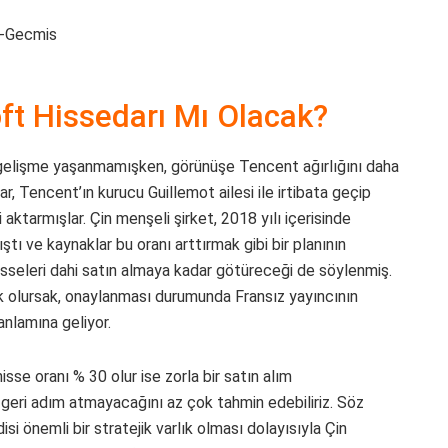
ft Hissedarı Mı Olacak?
eni gelişme yaşanmamışken, görünüşe Tencent ağırlığını daha
r, Tencent’ın kurucu Guillemot ailesi ile irtibata geçip
aktarmışlar. Çin menşeli şirket, 2018 yılı içerisinde
ştı ve kaynaklar bu oranı arttırmak gibi bir planının
isseleri dahi satın almaya kadar götüreceği de söylenmiş.
 olursak, onaylanması durumunda Fransız yayıncının
anlamına geliyor.
hisse oranı % 30 olur ise zorla bir satın alım
 geri adım atmayacağını az çok tahmin edebiliriz. Söz
i önemli bir stratejik varlık olması dolayısıyla Çin