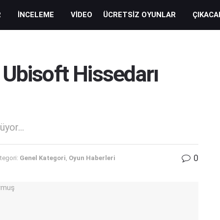
R
İNCELEME
VIDEO
ÜCRETSIZ OYUNLAR
ÇIKACA
Ubisoft Hissedarı
yor...
0
tegori:
Genel Kategori
,
Oyun Haberleri