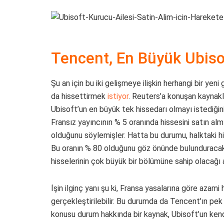
Tencent, En Büyük Ubiso
Şu an için bu iki gelişmeye ilişkin herhangi bir y
da hissettirmek
istiyor
. Reuters’a konuşan kaynakla
Ubisoft’un en büyük tek hissedarı olmayı istediğini 
Fransız yayıncının % 5 oranında hissesini satın almı
olduğunu söylemişler. Hatta bu durumu, halktaki h
Bu oranın % 80 olduğunu göz önünde bulunduracak
hisselerinin çok büyük bir bölümüne sahip olacağı 
İşin ilginç yanı şu ki, Fransa yasalarına göre azami 
gerçekleştirilebilir. Bu durumda da Tencent’ın pek
konusu durum hakkında bir kaynak, Ubisoft’un kendis