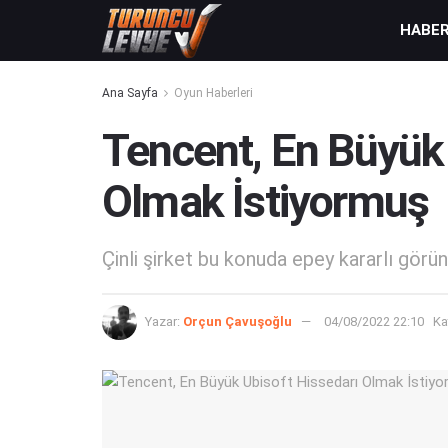
HABE
Ana Sayfa
Oyun Haberleri
Tencent, En Büyük 
Olmak İstiyormuş
Çinli şirket bu konuda epey kararlı görünü
Yazar:
Orçun Çavuşoğlu
04/08/2022 22:10
Ka