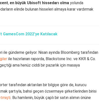
cent
,
en büyük Ubisoft hissedarı olma
yolunda
edarların elinde bulunan hisseleri almaya karar vardırmak
ft GamesCom 2022’ye Katılacak
erleri ile gündeme geliyor. Nisan ayında Bloomberg tarafından
lgiler
ile hazırlanan raporda, Blackstone Inc. ve KKR & Co.
geçtiği ama henüz ciddi bir pazarlık için masaya
r tarafından aktarılan bir bilgiye göre de, kurucu
utmak şartıyla, bahsi geçen özsermaye şirketlerinden birisi
etmişti
. Bu hamlenin, büyük çaplı bir satın alımın önüne