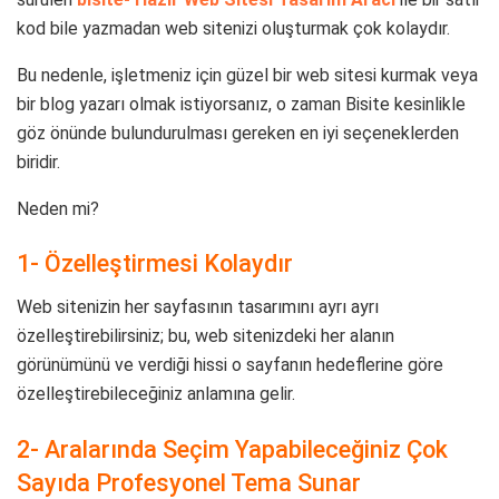
kod bile yazmadan web sitenizi oluşturmak çok kolaydır.
Bu nedenle, işletmeniz için güzel bir web sitesi kurmak veya
bir blog yazarı olmak istiyorsanız, o zaman Bisite kesinlikle
göz önünde bulundurulması gereken en iyi seçeneklerden
biridir.
Neden mi?
1- Özelleştirmesi Kolaydır
Web sitenizin her sayfasının tasarımını ayrı ayrı
özelleştirebilirsiniz; bu, web sitenizdeki her alanın
görünümünü ve verdiği hissi o sayfanın hedeflerine göre
özelleştirebileceğiniz anlamına gelir.
2- Aralarında Seçim Yapabileceğiniz Çok
Sayıda Profesyonel Tema Sunar