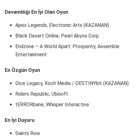
Devamlılığı En İyi Olan Oyun
Apex Legends, Electronic Arts (KAZANAN)
Black Desert Online, Pearl Abyss Corp.
Endzone – A World Apart: Prosperity, Assemble
Entertainment
En Özgün Oyun
Dice Legacy, Koch Media / DESTINYbit (KAZANAN)
Riders Republic, Ubisoft
tERRORbane, Whisper Interactive
En İyi Duyuru
Saints Row