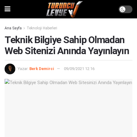
Ana Sayfa
Teknoloji Haberleri
Teknik Bilgiye Sahip Olmadan
Web Sitenizi Anında Yayınlayın
Yazar:
Berk Demirci
09/09/2021 12:16