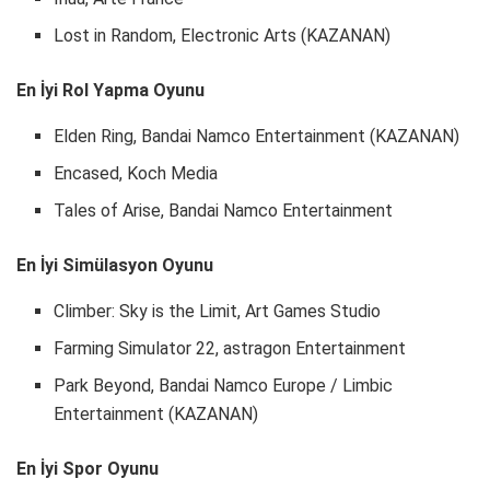
Lost in Random, Electronic Arts (KAZANAN)
En İyi Rol Yapma Oyunu
Elden Ring, Bandai Namco Entertainment (KAZANAN)
Encased, Koch Media
Tales of Arise, Bandai Namco Entertainment
En İyi Simülasyon Oyunu
Climber: Sky is the Limit, Art Games Studio
Farming Simulator 22, astragon Entertainment
Park Beyond, Bandai Namco Europe / Limbic
Entertainment (KAZANAN)
En İyi Spor Oyunu