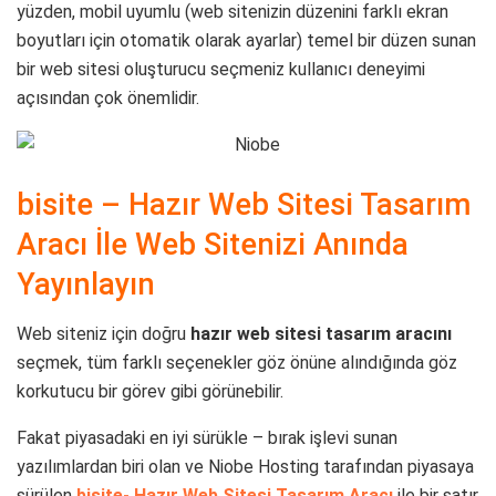
yüzden, mobil uyumlu (web sitenizin düzenini farklı ekran
boyutları için otomatik olarak ayarlar) temel bir düzen sunan
bir web sitesi oluşturucu seçmeniz kullanıcı deneyimi
açısından çok önemlidir.
bisite – Hazır Web Sitesi Tasarım
Aracı İle Web Sitenizi Anında
Yayınlayın
Web siteniz için doğru
hazır web sitesi tasarım aracını
seçmek, tüm farklı seçenekler göz önüne alındığında göz
korkutucu bir görev gibi görünebilir.
Fakat piyasadaki en iyi sürükle – bırak işlevi sunan
yazılımlardan biri olan ve Niobe Hosting tarafından piyasaya
sürülen
bisite- Hazır Web Sitesi Tasarım Aracı
ile bir satır