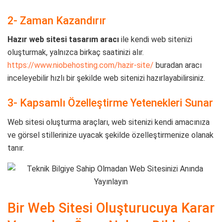
2- Zaman Kazandırır
Hazır web sitesi tasarım aracı
ile kendi web sitenizi
oluşturmak, yalnızca birkaç saatinizi alır.
https://www.niobehosting.com/hazir-site/
buradan aracı
inceleyebilir hızlı bir şekilde web sitenizi hazırlayabilirsiniz.
3- Kapsamlı Özelleştirme Yetenekleri Sunar
Web sitesi oluşturma araçları, web sitenizi kendi amacınıza
ve görsel stillerinize uyacak şekilde özelleştirmenize olanak
tanır.
Bir Web Sitesi Oluşturucuya Karar