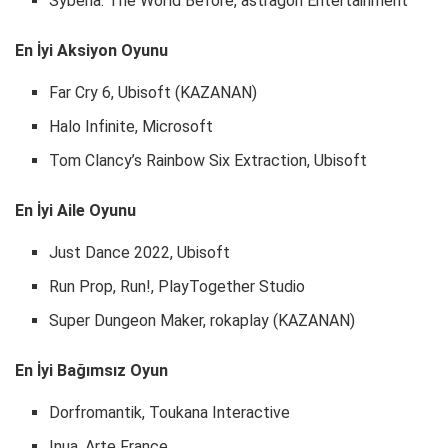
Syberia: The World Before, astragon Entertainment
En İyi Aksiyon Oyunu
Far Cry 6, Ubisoft (KAZANAN)
Halo Infinite, Microsoft
Tom Clancy’s Rainbow Six Extraction, Ubisoft
En İyi Aile Oyunu
Just Dance 2022, Ubisoft
Run Prop, Run!, PlayTogether Studio
Super Dungeon Maker, rokaplay (KAZANAN)
En İyi Bağımsız Oyun
Dorfromantik, Toukana Interactive
Inua, Arte France