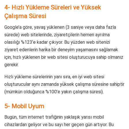
4- Hızlı Yükleme Süreleri ve Yüksek
Çalışma Süresi
Google’a göre, yavaş yüklenen (3 saniye veya daha fazla
sürede) web sitelerinde, ziyaretçilerin hemen ayrılma
olasılığı %123’e kadar çıkıyor. Bu yüzden web sitenizi
ziyaret edenlerin harika bir deneyim yaşamasını sağlamak
için, hızlı yüklenen bir web sitesi oluşturucuya sahip olmanız
gerekir.
Hızlı yükleme sürelerinin yanı sıra, en iyi web sitesi
oluşturucular aynı zamanda yüksek çalışma süresine sahiptir
(mümkün olduğunca %100’e yakın çalışma süresi).
5- Mobil Uyum
Bugün, tüm internet trafiğinin yaklaşık yarısı mobil
cihazlardan geliyor ve bu sayı her geçen gün artıyor. Bu