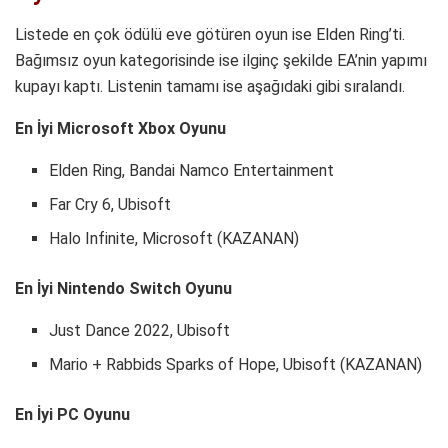
Listede en çok ödülü eve götüren oyun ise Elden Ring’ti.
Bağımsız oyun kategorisinde ise ilginç şekilde EA’nin yapımı
kupayı kaptı. Listenin tamamı ise aşağıdaki gibi sıralandı.
En İyi Microsoft Xbox Oyunu
Elden Ring, Bandai Namco Entertainment
Far Cry 6, Ubisoft
Halo Infinite, Microsoft (KAZANAN)
En İyi Nintendo Switch Oyunu
Just Dance 2022, Ubisoft
Mario + Rabbids Sparks of Hope, Ubisoft (KAZANAN)
En İyi PC Oyunu