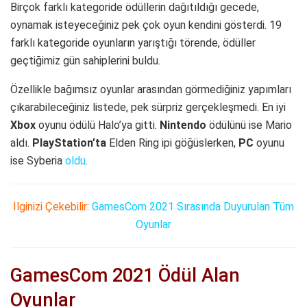
Birçok farklı kategoride ödüllerin dağıtıldığı gecede,
oynamak isteyeceğiniz pek çok oyun kendini gösterdi. 19
farklı kategoride oyunların yarıştığı törende, ödüller
geçtiğimiz gün sahiplerini buldu.
Özellikle bağımsız oyunlar arasından görmediğiniz yapımları
çıkarabileceğiniz listede, pek sürpriz gerçekleşmedi. En iyi
Xbox
oyunu ödülü Halo’ya gitti.
Nintendo
ödülünü ise Mario
aldı.
PlayStation’ta
Elden Ring ipi göğüslerken,
PC
oyunu
ise Syberia
oldu
.
İlginizi Çekebilir:
GamesCom 2021 Sırasında Duyurulan Tüm
Oyunlar
GamesCom 2021 Ödül Alan
Oyunlar