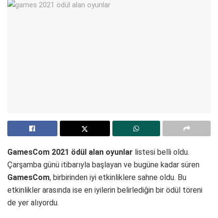
GamesCom 2021 ödül alan oyunlar
listesi belli oldu.
Çarşamba günü itibarıyla başlayan ve bugüne kadar süren
GamesCom
, birbirinden iyi etkinliklere sahne oldu. Bu
etkinlikler arasında ise en iyilerin belirlediğin bir ödül töreni
de yer alıyordu.