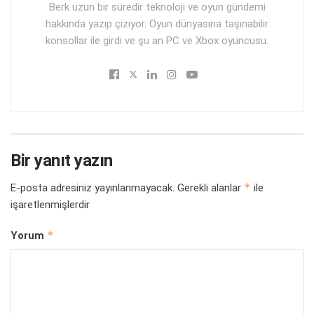
Berk uzun bir süredir teknoloji ve oyun gündemi
hakkında yazıp çiziyor. Oyun dünyasına taşınabilir
konsollar ile girdi ve şu an PC ve Xbox oyuncusu.
Bir yanıt yazın
*
E-posta adresiniz yayınlanmayacak.
Gerekli alanlar
ile
işaretlenmişlerdir
*
Yorum