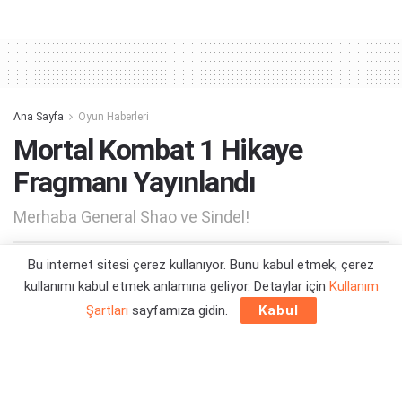
Alternative:
Ana Sayfa
Oyun Haberleri
Mortal Kombat 1 Hikaye
Fragmanı Yayınlandı
Merhaba General Shao ve Sindel!
Bu internet sitesi çerez kullanıyor. Bunu kabul etmek, çerez
Yazar:
Orçun Çavuşoğlu
23/08/2023 10:36
kullanımı kabul etmek anlamına geliyor. Detaylar için
Kullanım
Şartları
sayfamıza gidin.
Kabul