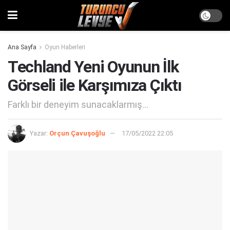
Ana Sayfa
Oyun Haberleri
Techland Yeni Oyunun İlk
Görseli ile Karşımıza Çıktı
Farklı bir deneyim sunacaklarmış...
Yazar:
Orçun Çavuşoğlu
17/05/2022 22:05