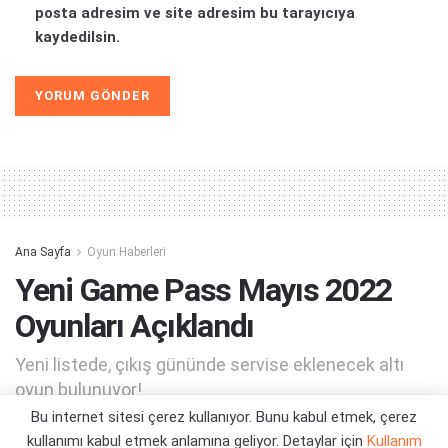
posta adresim ve site adresim bu tarayıcıya
kaydedilsin.
Alternative:
Ana Sayfa
Oyun Haberleri
Yeni Game Pass Mayıs 2022
Oyunları Açıklandı
Yeni listede, çıkış gününde servise eklenecek altı
oyun bulunuyor!
Bu internet sitesi çerez kullanıyor. Bunu kabul etmek, çerez
kullanımı kabul etmek anlamına geliyor. Detaylar için
Kullanım
Yazar:
Orçun Çavuşoğlu
17/05/2022 17:09