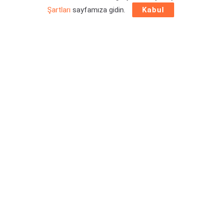
Şartları
sayfamıza gidin.
Kabul
Microsoft tarafından yapılan duyuru ile
yeni
Game Pass
Mayıs 2022 oyunları
belli oldu. Sniper Elite 5 ve Farming
Simulator 22 dahil on iki yeni oyun abonelerin beğenisine
sunulacak. Detaylar haberimizde.