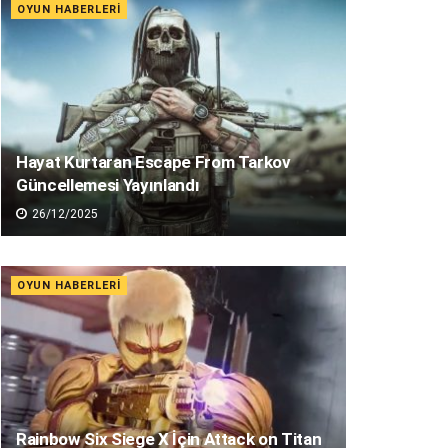
OYUN HABERLERI
Hayat Kurtaran Escape From Tarkov
Güncellemesi Yayınlandı
26/12/2025
OYUN HABERLERI
Rainbow Six Siege X İçin Attack on Titan