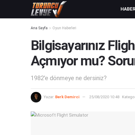
HABE
Ana Sayfa
Oyun Haberleri
Bilgisayarınız Flig
Açmıyor mu? Sorun
1982'e dönmeye ne dersiniz?
Yazar:
Berk Demirci
25/08/2020 10:48
Kategor