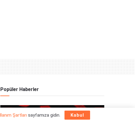
Popüler Haberler
OYUN HABERLERI
llanım Şartları
sayfamıza gidin.
Kabul