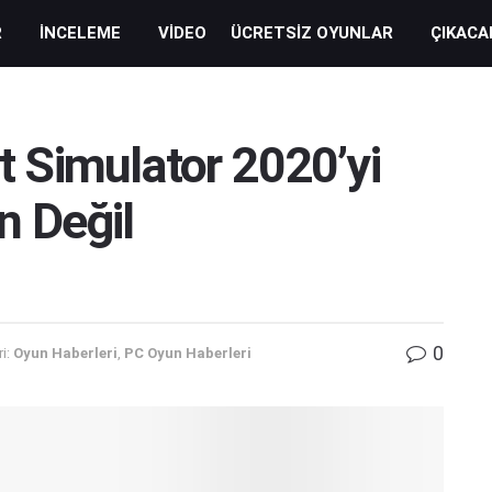
R
İNCELEME
VIDEO
ÜCRETSIZ OYUNLAR
ÇIKACA
ht Simulator 2020’yi
 Değil
0
i:
Oyun Haberleri
,
PC Oyun Haberleri