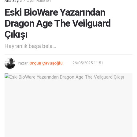
Ana Sayfa
Oyun Haberleri
Eski BioWare Yazarından
Dragon Age The Veilguard
Çıkışı
Hayranlık başa bela...
Yazar:
Orçun Çavuşoğlu
26/05/2025 11:51