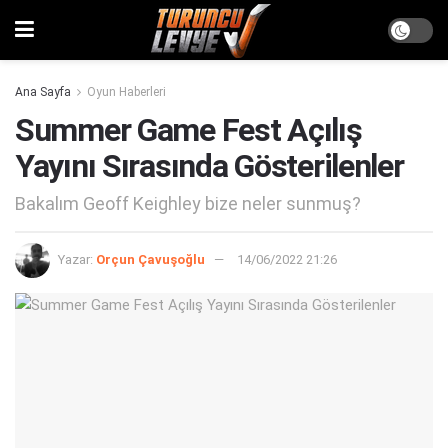
Ana Sayfa
Oyun Haberleri
Summer Game Fest Açılış
Yayını Sırasında Gösterilenler
Bakalım Geoff Keighley bize neler sunmuş?
Yazar:
Orçun Çavuşoğlu
14/06/2022 21:26