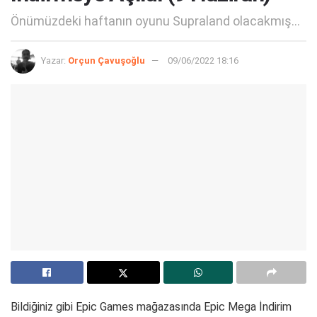
Önümüzdeki haftanın oyunu Supraland olacakmış...
Yazar:
Orçun Çavuşoğlu
09/06/2022 18:16
Bildiğiniz gibi Epic Games mağazasında Epic Mega İndirim