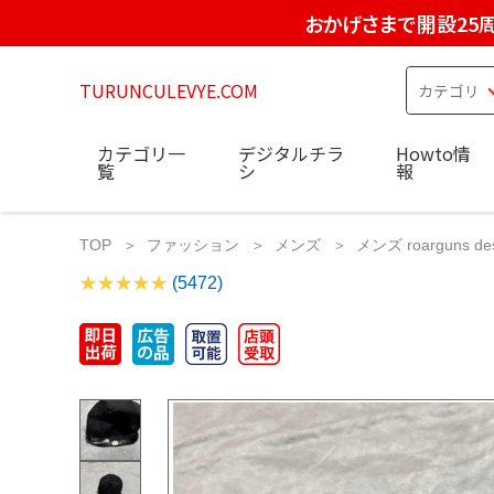
おかげさまで開設25
TURUNCULEVYE.COM
カテゴリ一
デジタルチラ
Howto情
覧
シ
報
TOP
ファッション
メンズ
メンズ roarguns des
(5472)