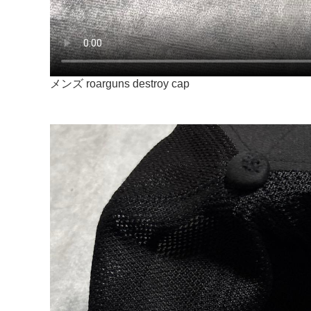
メンズ roarguns destroy cap