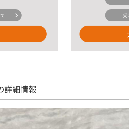
いて
受
る
capの詳細情報