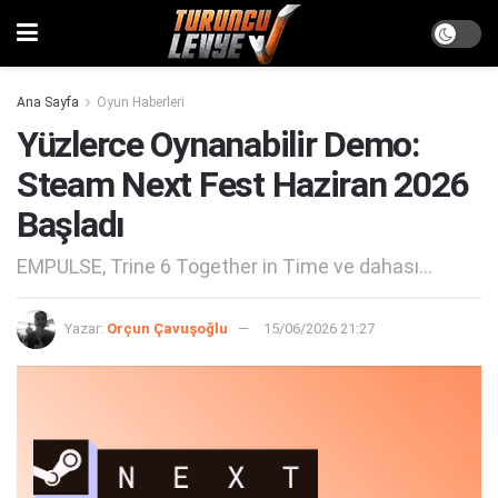
Ana Sayfa
Oyun Haberleri
Yüzlerce Oynanabilir Demo:
Steam Next Fest Haziran 2026
Başladı
EMPULSE, Trine 6 Together in Time ve dahası...
Yazar:
Orçun Çavuşoğlu
15/06/2026 21:27