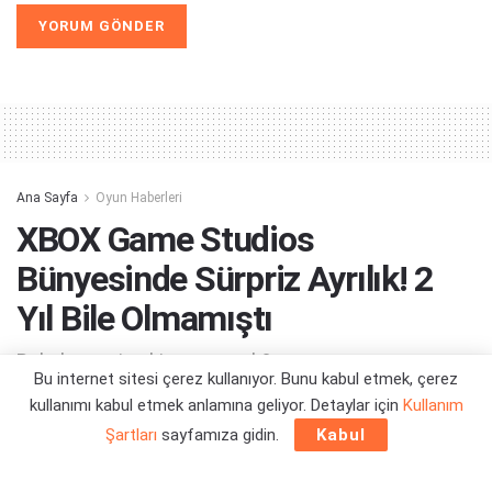
Alternative:
Ana Sayfa
Oyun Haberleri
XBOX Game Studios
Bünyesinde Sürpriz Ayrılık! 2
Yıl Bile Olmamıştı
Bakalım yerine kim geçecek?
Bu internet sitesi çerez kullanıyor. Bunu kabul etmek, çerez
kullanımı kabul etmek anlamına geliyor. Detaylar için
Kullanım
Yazar:
Orçun Çavuşoğlu
15/06/2026 20:49
Şartları
sayfamıza gidin.
Kabul