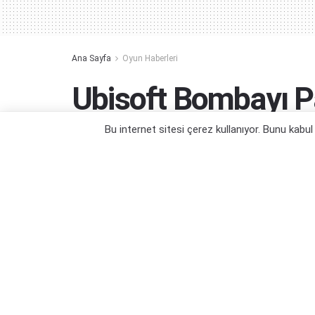
Ana Sayfa
Oyun Haberleri
Ubisoft Bombayı Pa
Six Siege Çağı Baş
Bu internet sitesi çerez kullanıyor. Bunu kabu
Bir nevi Counter-Strike 2 durumu...
Yazar:
Orçun Çavuşoğlu
17/02/2025 11:37
Ka