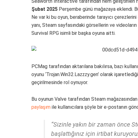
Seaworth Interactive tarafından hem geliştirilen
Şubat 2025
Perşembe günü mağazaya eklendi. Bu tar
Ne var ki bu oyun, beraberinde tarayıcı çerezlerini ç
yanı, Steam sayfasındaki görsellerin ve videoların 
Survival RPG isimli bir başka oyuna aitti.
PCMag tarafından aktarılana bakılırsa, bazı kullan
oyunu ‘Trojan.Win32.Lazzzy.gen’ olarak işaretlediğ
geçirilmesinde rol oynuyor.
Bu oyunun Valve tarafından Steam mağazasından k
paylaşım
ile kullanıcılara şöyle bir e-postanın gönde
“Sizinle yakın bir zaman önce S
başlattığınız için irtibat kuruyor