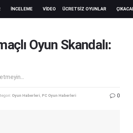
R
İNCELEME
VIDEO
ÜCRETSIZ OYUNLAR
ÇIKACA
maçlı Oyun Skandalı:
etmeyin...
0
tegori:
Oyun Haberleri
,
PC Oyun Haberleri