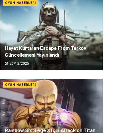
OYUN HABERLERI
Hayat Kurtaran Escape From Tarkov
Güncellemesi Yayınlandı
26/12/2025
OYUN HABERLERI
Rainbow Six Siege X İçin Attack on Titan