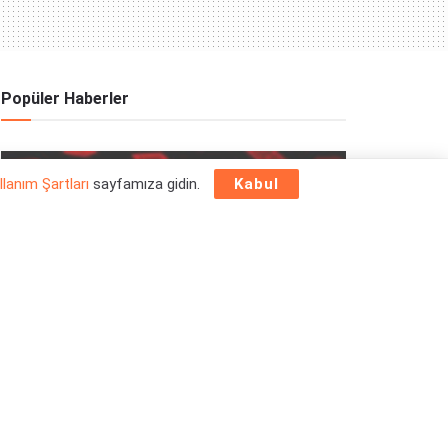
Popüler Haberler
OYUN HABERLERI
llanım Şartları
sayfamıza gidin.
Kabul
Epic Games Store Yılbaşı Ücretsiz Oyun
Programı 2025: 26 Aralık
26/12/2025
OYUN HABERLERI