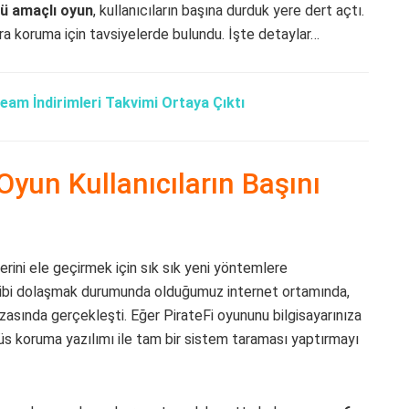
ü amaçlı oyun
, kullanıcıların başına durduk yere dert açtı.
ara koruma için tavsiyelerde bulundu. İşte detaylar…
team İndirimleri Takvimi Ortaya Çıktı
yun Kullanıcıların Başını
erilerini ele geçirmek için sık sık yeni yöntemlere
 gibi dolaşmak durumunda olduğumuz internet ortamında,
asında gerçekleşti. Eğer PirateFi oyununu bilgisayarınıza
virüs koruma yazılımı ile tam bir sistem taraması yaptırmayı