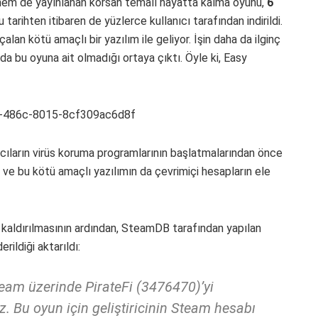
 hem de yayınlanan korsan temalı hayatta kalma oyunu,
6
ihten itibaren de yüzlerce kullanıcı tarafından indirildi.
alan kötü amaçlı bir yazılım ile geliyor. İşin daha da ilginç
da bu oyuna ait olmadığı ortaya çıktı. Öyle ki, Easy
ıcıların virüs koruma programlarının başlatmalarından önce
i ve bu kötü amaçlı yazılımın da çevrimiçi hesapların ele
aldırılmasının ardından, SteamDB tarafından yapılan
rildiği aktarıldı:
team üzerinde PirateFi (3476470)’yi
uz. Bu oyun için geliştiricinin Steam hesabı