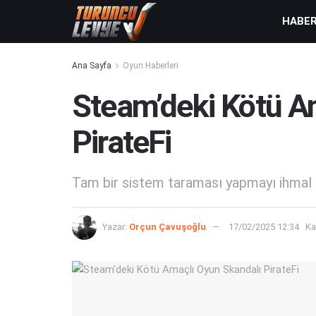
HABE
Ana Sayfa
Oyun Haberleri
Steam’deki Kötü A
PirateFi
Tam bir sistem taraması yapmayı ihmal 
Yazar:
Orçun Çavuşoğlu
17/02/2025 12:34
Ka