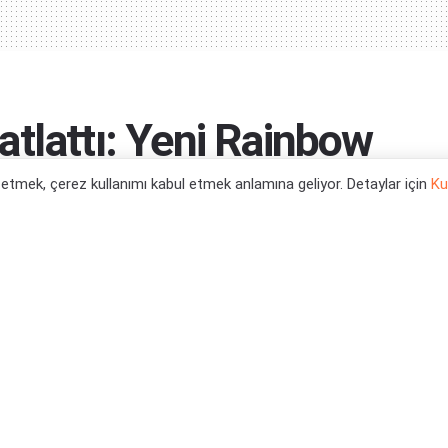
tlattı: Yeni Rainbow
lıyor
l etmek, çerez kullanımı kabul etmek anlamına geliyor. Detaylar için
Ku
0
tegori:
Oyun Haberleri