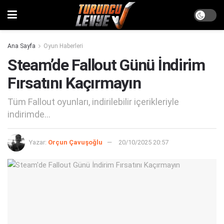
Ana Sayfa
Oyun Haberleri
Steam’de Fallout Günü İndirim
Fırsatını Kaçırmayın
Tüm Fallout oyunları, indirilebilir içerikleriyle
indirimde...
Yazar:
Orçun Çavuşoğlu
20/10/2025 20:57