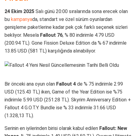
24 Ekim 2025
Salı günü 20:00 sıralarında sona erecek olan
bu
kampanya
da, standart ve özel sürüm oyunlardan
genişleme paketlerine kadar pek çok farklı seçenek sizleri
bekliyor. Mesela
Fallout 76
, % 80 indirimle 4.79 USD
(200.94 TL). Gone Fission Deluxe Edition da % 67 indirimle
13.85 USD (581 TL) karşılığında alınabiliyor.
Bir önceki ana oyun olan
Fallout 4
de % 75 indirimle 2.99
USD (125.43 TL) iken, Game of the Year Edition ise %75
indirimle 5.99 USD (251.28 TL). Skyrim Anniversary Edition +
Fallout 4 G.O.T.Y. Bundle ise % 33 indirimle 31.66 USD
(1.328,13 TL).
Serinin en iyilerinden birisi olarak kabul edilen
Fallout: New