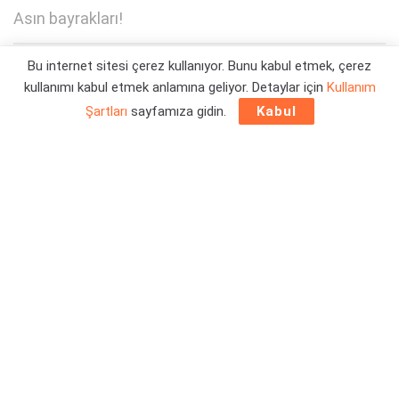
Asın bayrakları!
Bu internet sitesi çerez kullanıyor. Bunu kabul etmek, çerez
Yazar:
Orçun Çavuşoğlu
30/12/2025 14:39
kullanımı kabul etmek anlamına geliyor. Detaylar için
Kullanım
Şartları
sayfamıza gidin.
Kabul
Krafton
tarafından yapılan duyuru ile Beşiktaş, Fenerbahçe